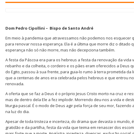
Dom Pedro Cipollini – Bispo de Santo André
Em meio à pandemia que atravessamos não podemos nos esquecer qu
para renovar nossa esperança. Ela é a última que morre diz o ditado que
esperança não só não morre, mas não decepciona também.
A festa da Páscoa era para os hebreus a festa da renovação da vida ve
rebanho e da colheita, o cordeiro e os pães eram oferecidos a Deus q
do Egito, passou à sua frente, para guia-lo rumo à terra prometida da 
que a centenas de anos era celebrada pelos hebreus e que entrou no 
renovada.
A oferta que se faz a Deus é o próprio Jesus Cristo morto na cruz e res
mas de dentro dela Ele a fez implodir. Morrendo deu-nos a vida e dest
liturgia pascal. É o modo de Deus agir pela força de seu mor, fazendo
na luz do dia.
Apesar de toda tristeza e incerteza, do drama que devasta o mundo, 
gratidão e da partilha, festa da vida que teima em renascer dos esco
mais forte que a morte. Angústia, incerteza, doenças, exclusão social,