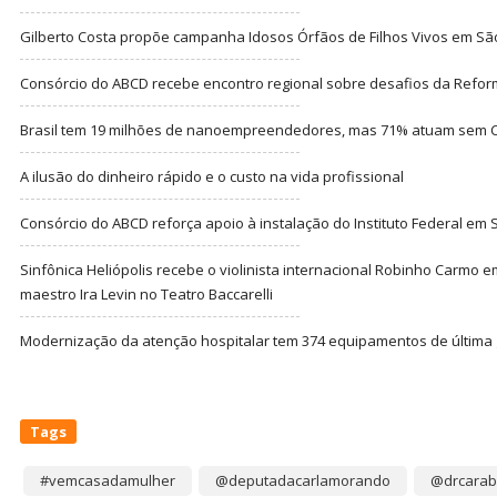
Gilberto Costa propõe campanha Idosos Órfãos de Filhos Vivos em Sã
Consórcio do ABCD recebe encontro regional sobre desafios da Refor
Brasil tem 19 milhões de nanoempreendedores, mas 71% atuam sem CN
A ilusão do dinheiro rápido e o custo na vida profissional
Consórcio do ABCD reforça apoio à instalação do Instituto Federal em
Sinfônica Heliópolis recebe o violinista internacional Robinho Carmo 
maestro Ira Levin no Teatro Baccarelli
Modernização da atenção hospitalar tem 374 equipamentos de última
Tags
#vemcasadamulher
@deputadacarlamorando
@drcarab