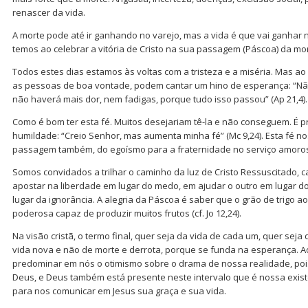
renascer da vida.
A morte pode até ir ganhando no varejo, mas a vida é que vai ganhar n
temos ao celebrar a vitória de Cristo na sua passagem (Páscoa) da mor
Todos estes dias estamos às voltas com a tristeza e a miséria. Mas ao 
as pessoas de boa vontade, podem cantar um hino de esperança: “Nã
não haverá mais dor, nem fadigas, porque tudo isso passou” (Ap 21,4).
Como é bom ter esta fé. Muitos desejariam tê-la e não conseguem. É 
humildade: “Creio Senhor, mas aumenta minha fé” (Mc 9,24). Esta fé n
passagem também, do egoísmo para a fraternidade no serviço amoro
Somos convidados a trilhar o caminho da luz de Cristo Ressuscitado, 
apostar na liberdade em lugar do medo, em ajudar o outro em lugar 
lugar da ignorância. A alegria da Páscoa é saber que o grão de trigo 
poderosa capaz de produzir muitos frutos (cf. Jo 12,24).
Na visão cristã, o termo final, quer seja da vida de cada um, quer seja 
vida nova e não de morte e derrota, porque se funda na esperança. 
predominar em nós o otimismo sobre o drama de nossa realidade, pois 
Deus, e Deus também está presente neste intervalo que é nossa exist
para nos comunicar em Jesus sua graça e sua vida.