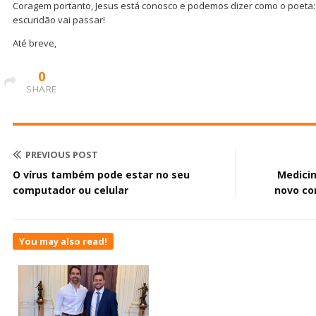
Coragem portanto, Jesus está conosco e podemos dizer como o poeta: 
escuridão vai passar!
Até breve,
0
SHARE
PREVIOUS POST
O vírus também pode estar no seu
Medicin
computador ou celular
novo co
You may also read!