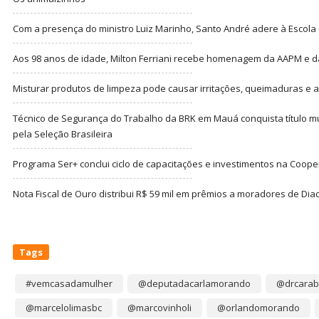
Com a presença do ministro Luiz Marinho, Santo André adere à Escola
Aos 98 anos de idade, Milton Ferriani recebe homenagem da AAPM e dá 
Misturar produtos de limpeza pode causar irritações, queimaduras e at
Técnico de Segurança do Trabalho da BRK em Mauá conquista título m
pela Seleção Brasileira
Programa Ser+ conclui ciclo de capacitações e investimentos na Coope
Nota Fiscal de Ouro distribui R$ 59 mil em prêmios a moradores de Di
Tags
#vemcasadamulher
@deputadacarlamorando
@drcarab
@marcelolimasbc
@marcovinholi
@orlandomorando