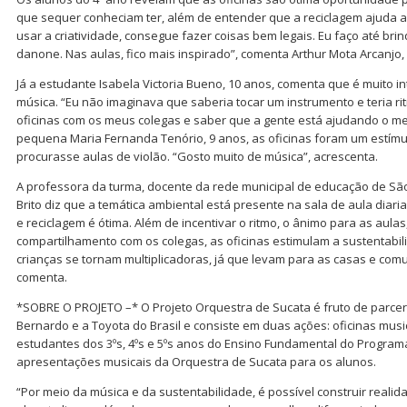
que sequer conheciam ter, além de entender que a reciclagem ajuda a 
usar a criatividade, consegue fazer coisas bem legais. Eu faço até br
danone. Nas aulas, fico mais inspirado”, comenta Arthur Mota Arcanjo,
Já a estudante Isabela Victoria Bueno, 10 anos, comenta que é muito i
música. “Eu não imaginava que saberia tocar um instrumento e teria ritm
oficinas com os meus colegas e saber que a gente está ajudando o mei
pequena Maria Fernanda Tenório, 9 anos, as oficinas foram um estímu
procurasse aulas de violão. “Gosto muito de música”, acrescenta.
A professora da turma, docente da rede municipal de educação de São
Brito diz que a temática ambiental está presente na sala de aula diar
e reciclagem é ótima. Além de incentivar o ritmo, o ânimo para as aulas,
compartilhamento com os colegas, as oficinas estimulam a sustentabil
crianças se tornam multiplicadoras, já que levam para as casas e co
comenta.
*SOBRE O PROJETO –* O Projeto Orquestra de Sucata é fruto de parceri
Bernardo e a Toyota do Brasil e consiste em duas ações: oficinas mus
estudantes dos 3ºs, 4ºs e 5ºs anos do Ensino Fundamental do Program
apresentações musicais da Orquestra de Sucata para os alunos.
“Por meio da música e da sustentabilidade, é possível construir reali