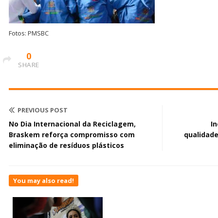
Fotos: PMSBC
0
SHARE
PREVIOUS POST
No Dia Internacional da Reciclagem,
In
Braskem reforça compromisso com
qualidad
eliminação de resíduos plásticos
You may also read!