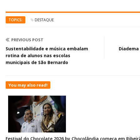
TOPICS:
DESTAQUE
PREVIOUS POST
Sustentabilidade e música embalam
Diadema 
rotina de alunos nas escolas
municipais de São Bernardo
You may also read!
Festival do Chocolate 2026 by Chocolândia começa em Ribeir