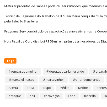
Misturar produtos de limpeza pode causar irritações, queimaduras e at
Técnico de Segurança do Trabalho da BRK em Mauá conquista título m
pela Seleção Brasileira
Programa Ser+ conclui ciclo de capacitações e investimentos na Coope
Nota Fiscal de Ouro distribui R$ 59 mil em prêmios a moradores de Di
Tags
#vemcasadamulher
@deputadacarlamorando
@drcarab
@marcelolimasbc
@marcovinholi
@orlandomorando
Acerta
acisa
bispo
crédito
Define
dentes
detaque
edir
escovação
Fone
macedo
s