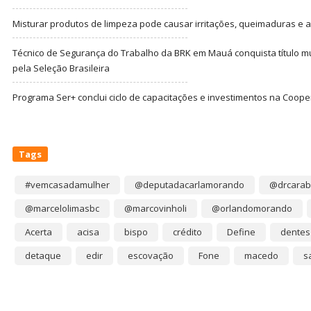
Misturar produtos de limpeza pode causar irritações, queimaduras e at
Técnico de Segurança do Trabalho da BRK em Mauá conquista título m
pela Seleção Brasileira
Programa Ser+ conclui ciclo de capacitações e investimentos na Coope
Tags
#vemcasadamulher
@deputadacarlamorando
@drcarab
@marcelolimasbc
@marcovinholi
@orlandomorando
Acerta
acisa
bispo
crédito
Define
dentes
detaque
edir
escovação
Fone
macedo
s