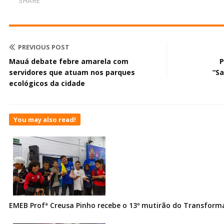
SHARE
PREVIOUS POST
Mauá debate febre amarela com
P
servidores que atuam nos parques
“S
ecológicos da cidade
You may also read!
EMEB Profª Creusa Pinho recebe o 13º mutirão do Transfor