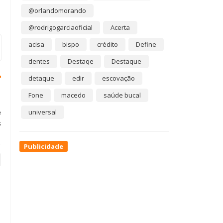
@orlandomorando
@rodrigogarciaoficial
Acerta
acisa
bispo
crédito
Define
dentes
Destaqe
Destaque
detaque
edir
escovação
Fone
macedo
saúde bucal
e
universal
s
Publicidade