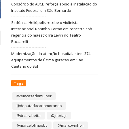
Consórcio do ABCD reforça apoio à instalação do
Instituto Federal em São Bernardo
Sinfônica Heliópolis recebe o violinista
internacional Robinho Carmo em concerto sob
regência do maestro Ira Levin no Teatro
Baccarelli
Modernização da atenção hospitalar tem 374
equipamentos de última geração em São
Caetano do Sul
Tags
#vemcasadamulher
@deputadacarlamorando
@drcarabetta
@jdoriajr
@marcelolimasbc
@marcovinholi