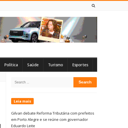
6 DE AGOSTO DE 2026
Política
Saúde
Turismo
Esportes
Site
Search
Sidebar
for:
Leia mais
Gilvan debate Reforma Tributária com prefeitos
em Porto Alegre e se reúne com governador
Eduardo Leite