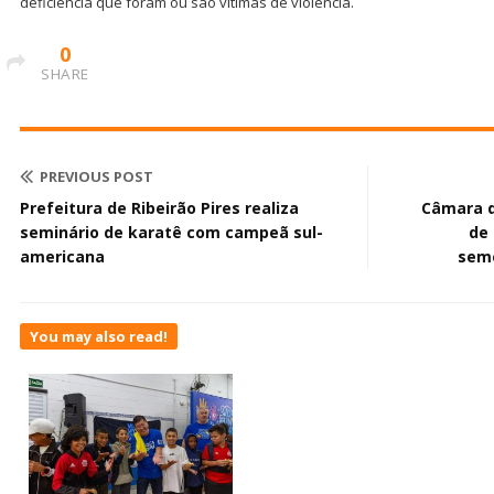
deficiência que foram ou são vítimas de violência.
0
SHARE
PREVIOUS POST
Prefeitura de Ribeirão Pires realiza
Câmara d
seminário de karatê com campeã sul-
de 
americana
seme
You may also read!