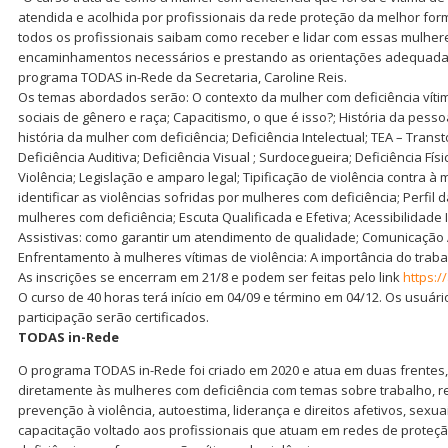
atendida e acolhida por profissionais da rede proteção da melhor for
todos os profissionais saibam como receber e lidar com essas mulher
encaminhamentos necessários e prestando as orientações adequadas
programa TODAS in-Rede da Secretaria, Caroline Reis.
Os temas abordados serão: O contexto da mulher com deficiência víti
sociais de gênero e raça; Capacitismo, o que é isso?; História da pess
história da mulher com deficiência; Deficiência Intelectual; TEA – Trans
Deficiência Auditiva; Deficiência Visual ; Surdocegueira; Deficiência Físi
Violência; Legislação e amparo legal; Tipificação de violência contra à
identificar as violências sofridas por mulheres com deficiência; Perfil 
mulheres com deficiência; Escuta Qualificada e Efetiva; Acessibilidade
Assistivas: como garantir um atendimento de qualidade; Comunicação A
Enfrentamento à mulheres vítimas de violência: A importância do trab
As inscrições se encerram em 21/8 e podem ser feitas pelo link
https:/
O curso de 40 horas terá início em 04/09 e término em 04/12. Os usuá
participação serão certificados.
TODAS in-Rede
O programa TODAS in-Rede foi criado em 2020 e atua em duas frentes,
diretamente às mulheres com deficiência com temas sobre trabalho, r
prevenção à violência, autoestima, liderança e direitos afetivos, sexua
capacitação voltado aos profissionais que atuam em redes de proteç