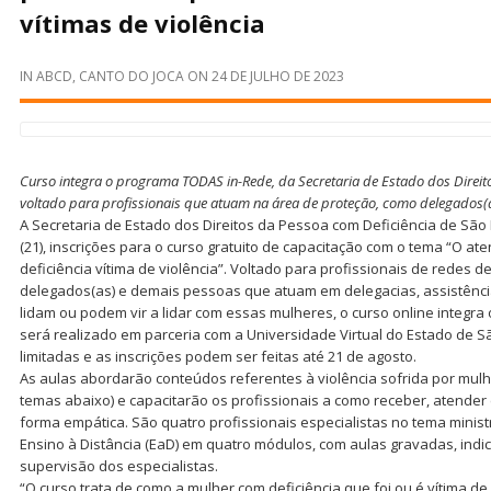
vítimas de violência
IN
ABCD
,
CANTO DO JOCA
ON
24 DE JULHO DE 2023
Curso integra o programa TODAS in-Rede, da Secretaria de Estado dos Direito
voltado para profissionais que atuam na área de proteção, como delegados(as
A Secretaria de Estado dos Direitos da Pessoa com Deficiência de São 
(21), inscrições para o curso gratuito de capacitação com o tema “O a
deficiência vítima de violência”. Voltado para profissionais de redes
delegados(as) e demais pessoas que atuam em delegacias, assistência
lidam ou podem vir a lidar com essas mulheres, o curso online integr
será realizado em parceria com a Universidade Virtual do Estado de S
limitadas e as inscrições podem ser feitas até 21 de agosto.
As aulas abordarão conteúdos referentes à violência sofrida por mulh
temas abaixo) e capacitarão os profissionais a como receber, atender
forma empática. São quatro profissionais especialistas no tema mini
Ensino à Distância (EaD) em quatro módulos, com aulas gravadas, indi
supervisão dos especialistas.
“O curso trata de como a mulher com deficiência que foi ou é vítima de