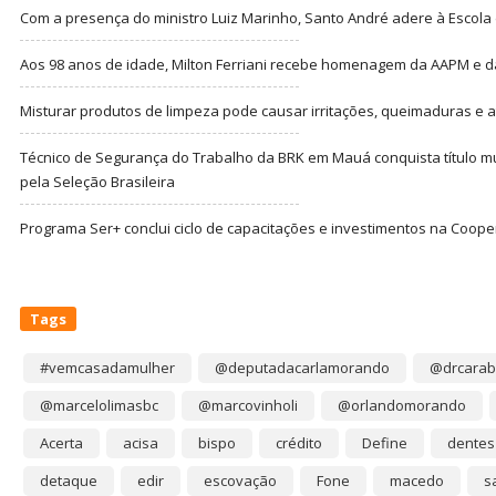
Com a presença do ministro Luiz Marinho, Santo André adere à Escola
Aos 98 anos de idade, Milton Ferriani recebe homenagem da AAPM e dá 
Misturar produtos de limpeza pode causar irritações, queimaduras e at
Técnico de Segurança do Trabalho da BRK em Mauá conquista título m
pela Seleção Brasileira
Programa Ser+ conclui ciclo de capacitações e investimentos na Coope
Tags
#vemcasadamulher
@deputadacarlamorando
@drcarab
@marcelolimasbc
@marcovinholi
@orlandomorando
Acerta
acisa
bispo
crédito
Define
dentes
detaque
edir
escovação
Fone
macedo
s