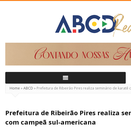
ABCD
Real
Home
»
ABCD
»
Prefeitura de Ribeirão Pires realiza seminário de karat
Prefeitura de Ribeirão Pires realiza s
com campeã sul-americana