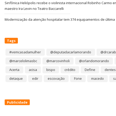
Sinfônica Heliópolis recebe o violinista internacional Robinho Carmo 
maestro Ira Levin no Teatro Baccarelli
Modernização da atenção hospitalar tem 374 equipamentos de última
Tags
#vemcasadamulher
@deputadacarlamorando
@drcarab
@marcelolimasbc
@marcovinholi
@orlandomorando
Acerta
acisa
bispo
crédito
Define
dentes
detaque
edir
escovação
Fone
macedo
s
Publicidade