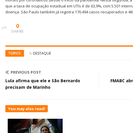
que a taxa de ocupação estadual em UTIs é de 63,9%, com 5.501 inte
doença. São Paulo também já registra 176.494 casos recuperados e 48.
0
SHARE
TOPICS:
DESTAQUE
PREVIOUS POST
Lula afirma que ele e São Bernardo
FMABC abre
precisam de Marinho
You may also read!