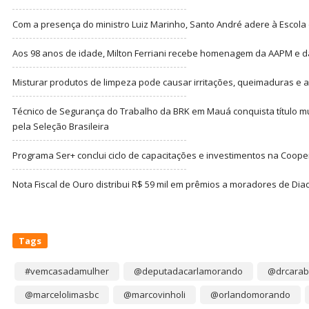
Com a presença do ministro Luiz Marinho, Santo André adere à Escola
Aos 98 anos de idade, Milton Ferriani recebe homenagem da AAPM e dá 
Misturar produtos de limpeza pode causar irritações, queimaduras e at
Técnico de Segurança do Trabalho da BRK em Mauá conquista título m
pela Seleção Brasileira
Programa Ser+ conclui ciclo de capacitações e investimentos na Coope
Nota Fiscal de Ouro distribui R$ 59 mil em prêmios a moradores de Di
Tags
#vemcasadamulher
@deputadacarlamorando
@drcarab
@marcelolimasbc
@marcovinholi
@orlandomorando