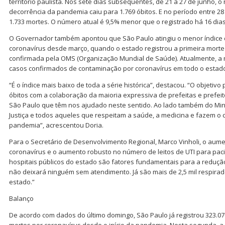
território paulista. Nos sete dias subsequentes, de 21 a 27 de junho, 
decorrência da pandemia caiu para 1.769 óbitos. E no período entre 28 
1.733 mortes. O número atual é 9,5% menor que o registrado há 16 dias
O Governador também apontou que São Paulo atingiu o menor índice d
coronavírus desde março, quando o estado registrou a primeira mort
confirmada pela OMS (Organização Mundial de Saúde). Atualmente, a 
casos confirmados de contaminação por coronavírus em todo o estad
“É o índice mais baixo de toda a série histórica”, destacou. “O objetivo 
óbitos com a colaboração da maioria expressiva de prefeitas e prefeitos
São Paulo que têm nos ajudado neste sentido. Ao lado também do Minis
Justiça e todos aqueles que respeitam a saúde, a medicina e fazem o
pandemia”, acrescentou Doria.
Para o Secretário de Desenvolvimento Regional, Marco Vinholi, o aum
coronavírus e o aumento robusto no número de leitos de UTI para pa
hospitais públicos do estado são fatores fundamentais para a reduçã
não deixará ninguém sem atendimento. Já são mais de 2,5 mil respirado
estado.”
Balanço
De acordo com dados do último domingo, São Paulo já registrou 323.07
mortes por coronavírus desde o início da pandemia. Nesta segunda, a