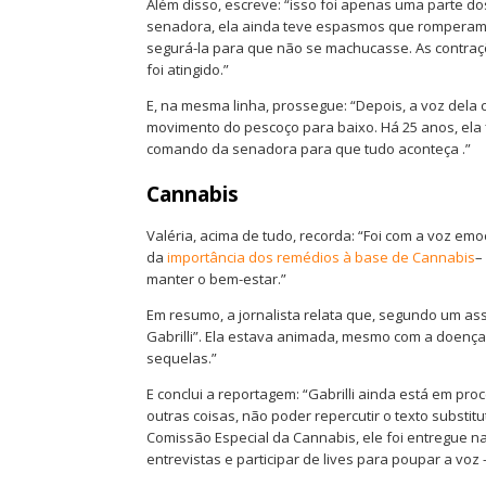
Além disso, escreve: “isso foi apenas uma parte d
senadora, ela ainda teve espasmos que romperam 
segurá-la para que não se machucasse. As contra
foi atingido.”
E, na mesma linha, prossegue: “Depois, a voz dela
movimento do pescoço para baixo. Há 25 anos, ela fi
comando da senadora para que tudo aconteça .”
Cannabis
Valéria, acima de tudo, recorda: “Foi com a voz e
da
importância dos remédios à base de Cannabis
–
manter o bem-estar.”
Em resumo, a jornalista relata que, segundo um a
Gabrilli”. Ela estava animada, mesmo com a doença
sequelas.”
E conclui a reportagem: “Gabrilli ainda está em pr
outras coisas, não poder repercutir o texto substit
Comissão Especial da Cannabis, ele foi entregue na 
entrevistas e participar de lives para poupar a voz