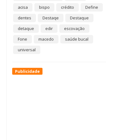
acisa
bispo
crédito
Define
dentes
Destaqe
Destaque
detaque
edir
escovação
Fone
macedo
saúde bucal
universal
Publicidade