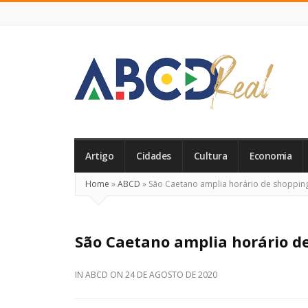
ABCD
Real
Artigo
Cidades
Cultura
Economia
Home
»
ABCD
»
São Caetano amplia horário de shopping
São Caetano amplia horário de
IN
ABCD
ON
24 DE AGOSTO DE 2020