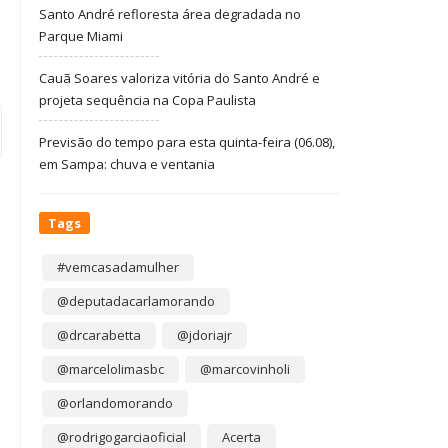
Santo André refloresta área degradada no
Parque Miami
Cauã Soares valoriza vitória do Santo André e
projeta sequência na Copa Paulista
Previsão do tempo para esta quinta-feira (06.08),
em Sampa: chuva e ventania
Tags
#vemcasadamulher
@deputadacarlamorando
@drcarabetta
@jdoriajr
@marcelolimasbc
@marcovinholi
@orlandomorando
@rodrigogarciaoficial
Acerta