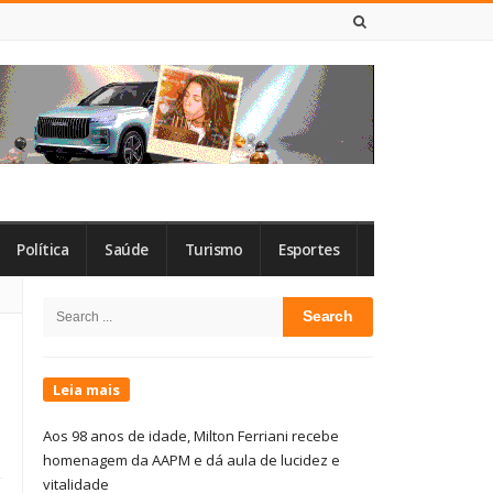
7 DE AGOSTO DE 2026
Política
Saúde
Turismo
Esportes
Site
Search
Sidebar
for:
Leia mais
Aos 98 anos de idade, Milton Ferriani recebe
homenagem da AAPM e dá aula de lucidez e
vitalidade