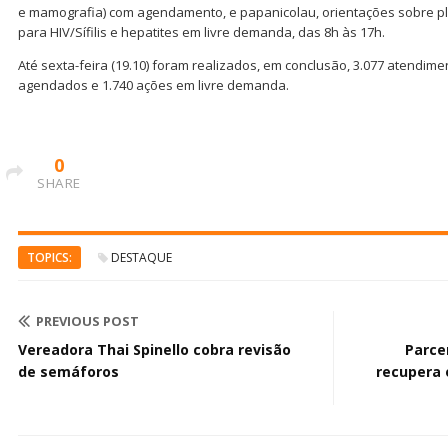
e mamografia) com agendamento, e papanicolau, orientações sobre pl
para HIV/Sífilis e hepatites em livre demanda, das 8h às 17h.
Até sexta-feira (19.10) foram realizados, em conclusão, 3.077 atendim
agendados e 1.740 ações em livre demanda.
0
SHARE
TOPICS:
DESTAQUE
PREVIOUS POST
Vereadora Thai Spinello cobra revisão
Parce
de semáforos
recupera 