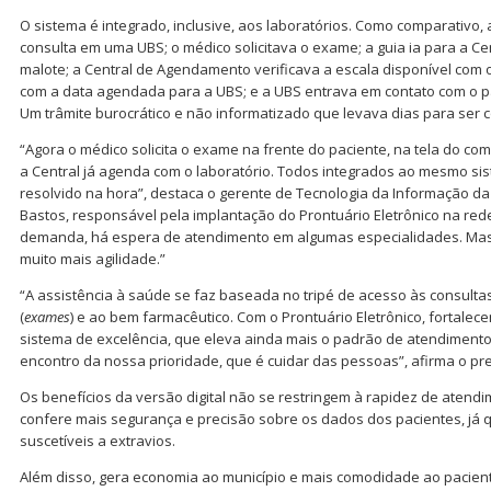
O sistema é integrado, inclusive, aos laboratórios. Como comparativo
consulta em uma UBS; o médico solicitava o exame; a guia ia para a C
malote; a Central de Agendamento verificava a escala disponível com o
com a data agendada para a UBS; e a UBS entrava em contato com o pa
Um trâmite burocrático e não informatizado que levava dias para ser c
“Agora o médico solicita o exame na frente do paciente, na tela do co
a Central já agenda com o laboratório. Todos integrados ao mesmo sis
resolvido na hora”, destaca o gerente de Tecnologia da Informação da
Bastos, responsável pela implantação do Prontuário Eletrônico na rede
demanda, há espera de atendimento em algumas especialidades. Mas
muito mais agilidade.”
“A assistência à saúde se faz baseada no tripé de acesso às consultas
(
exames
) e ao bem farmacêutico. Com o Prontuário Eletrônico, fortale
sistema de excelência, que eleva ainda mais o padrão de atendimento
encontro da nossa prioridade, que é cuidar das pessoas”, afirma o pref
Os benefícios da versão digital não se restringem à rapidez de atendi
confere mais segurança e precisão sobre os dados dos pacientes, já 
suscetíveis a extravios.
Além disso, gera economia ao município e mais comodidade ao paciente