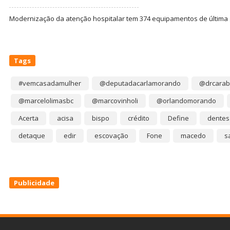
Modernização da atenção hospitalar tem 374 equipamentos de última
Tags
#vemcasadamulher
@deputadacarlamorando
@drcarab
@marcelolimasbc
@marcovinholi
@orlandomorando
Acerta
acisa
bispo
crédito
Define
dentes
detaque
edir
escovação
Fone
macedo
s
Publicidade