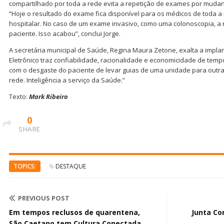
compartilhado por toda a rede evita a repetição de exames por mudan
“Hoje o resultado do exame fica disponível para os médicos de toda a 
hospitalar. No caso de um exame invasivo, como uma colonoscopia, a 
paciente. Isso acabou”, conclui Jorge.
A secretária municipal de Saúde, Regina Maura Zetone, exalta a impla
Eletrônico traz confiabilidade, racionalidade e economicidade de temp
com o desgaste do paciente de levar guias de uma unidade para outra
rede. Inteligência a serviço da Saúde.”
Texto:
Mark Ribeiro
0
SHARE
TOPICS:
DESTAQUE
PREVIOUS POST
Em tempos reclusos de quarentena,
Junta Co
São Caetano tem Cultura Conectada