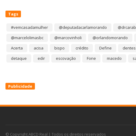
Tags
#vemcasadamulher
@deputadacarlamorando
@drcarab
@marcelolimasbc
@marcovinholi
@orlandomorando
Acerta
acisa
bispo
crédito
Define
dentes
detaque
edir
escovação
Fone
macedo
s
Publicidade
© Copyright ABCD Real | Todos os direitos reservados