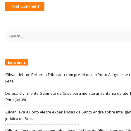
Site
Sidebar
Search
for:
Leia mais
Gilvan debate Reforma Tributária com prefeitos em Porto Alegre e s
Leite
Defesa Civil monta Gabinete de Crise para monitorar ventania de até 1
feira (06.08)
Gilvan leva a Porto Alegre experiências de Santo André sobre Inteligênc
jurídico do Brasil
Gilberto Costa propõe campanha Idosos Órfãos de Filhos Vivos em Sã