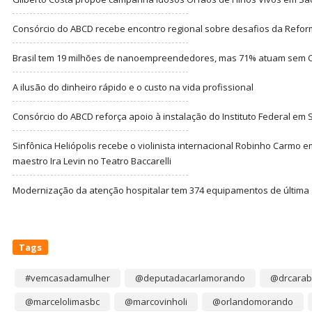
Consórcio do ABCD recebe encontro regional sobre desafios da Refor
Brasil tem 19 milhões de nanoempreendedores, mas 71% atuam sem CN
A ilusão do dinheiro rápido e o custo na vida profissional
Consórcio do ABCD reforça apoio à instalação do Instituto Federal em
Sinfônica Heliópolis recebe o violinista internacional Robinho Carmo 
maestro Ira Levin no Teatro Baccarelli
Modernização da atenção hospitalar tem 374 equipamentos de última
Tags
#vemcasadamulher
@deputadacarlamorando
@drcarab
@marcelolimasbc
@marcovinholi
@orlandomorando