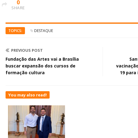
0
SHARE
TOPICS:
DESTAQUE
PREVIOUS POST
Fundação das Artes vai a Brasília
San
buscar expansão dos cursos de
vacinação
formação cultura
19 para
You may also read!