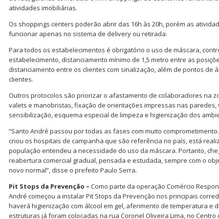
atividades imobiliárias.
Os shoppings centers poderão abrir das 16h às 20h, porém as ativid
funcionar apenas no sistema de delivery ou retirada.
Para todos os estabelecimentos é obrigatório o uso de máscara, contro
estabelecimento, distanciamento mínimo de 1,5 metro entre as posiçõ
distanciamento entre os clientes com sinalização, além de pontos de á
clientes.
Outros protocolos são priorizar o afastamento de colaboradores na zo
valets e manobristas, fixação de orientações impressas nas paredes,
sensibilização, esquema especial de limpeza e higienização dos ambi
“Santo André passou por todas as fases com muito comprometimento. 
criou os hospitais de campanha que são referência no país, está rea
população entendeu a necessidade do uso da máscara. Portanto, c
reabertura comercial gradual, pensada e estudada, sempre com o obje
novo normal”, disse o prefeito Paulo Serra.
Pit Stops da Prevenção –
Como parte da operação Comércio Responsá
André começou a instalar Pit Stops da Prevenção nos principais corre
haverá higienização com álcool em gel, aferimento de temperatura e d
estruturas já foram colocadas na rua Coronel Oliveira Lima, no Centro 