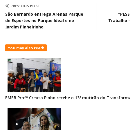
PREVIOUS POST
São Bernardo entrega Arenas Parque
“PESS
de Esportes no Parque Ideal e no
Trabalho 
Jardim Pinheirinho
You may also read!
EMEB Profª Creusa Pinho recebe o 13º mutirão do Transfor