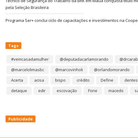
Técnico de Segurança do Trabalho da BRK em Mauá conquista título m
pela Seleção Brasileira
Programa Ser+ conclui ciclo de capacitações e investimentos na Coope
Tags
#vemcasadamulher
@deputadacarlamorando
@drcarab
@marcelolimasbc
@marcovinholi
@orlandomorando
Acerta
acisa
bispo
crédito
Define
dentes
detaque
edir
escovação
Fone
macedo
s
Publicidade