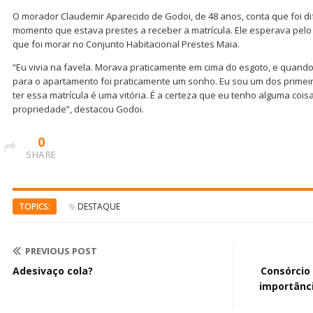
O morador Claudemir Aparecido de Godoi, de 48 anos, conta que foi dif
momento que estava prestes a receber a matrícula. Ele esperava pel
que foi morar no Conjunto Habitacional Prestes Maia.
“Eu vivia na favela. Morava praticamente em cima do esgoto, e quand
para o apartamento foi praticamente um sonho. Eu sou um dos primei
ter essa matrícula é uma vitória. É a certeza que eu tenho alguma co
propriedade”, destacou Godoi.
0
SHARE
TOPICS:
DESTAQUE
PREVIOUS POST
Adesivaço cola?
Consórcio
importânci