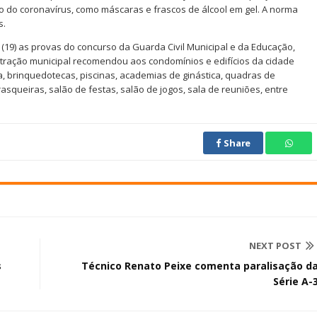
 do coronavírus, como máscaras e frascos de álcool em gel. A norma
s.
(19) as provas do concurso da Guarda Civil Municipal e da Educação,
stração municipal recomendou aos condomínios e edifícios da cidade
a, brinquedotecas, piscinas, academias de ginástica, quadras de
asqueiras, salão de festas, salão de jogos, sala de reuniões, entre
Share
NEXT POST
s
Técnico Renato Peixe comenta paralisação d
Série A-