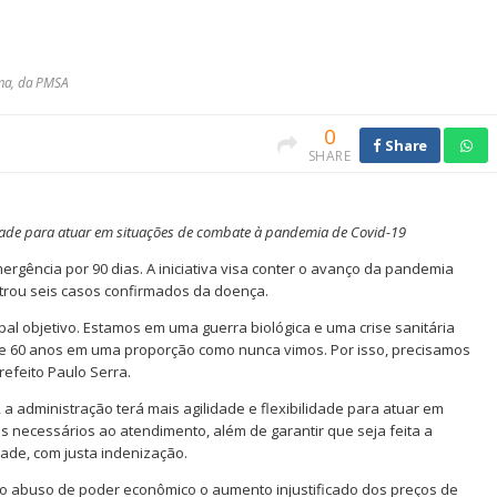
ima, da PMSA
0
Share
SHARE
lidade para atuar em situações de combate à pandemia de Covid-19
rgência por 90 dias. A iniciativa visa conter o avanço da pandemia
strou seis casos confirmados da doença.
pal objetivo. Estamos em uma guerra biológica e uma crise sanitária
de 60 anos em uma proporção como nunca vimos. Por isso, precisamos
efeito Paulo Serra.
, a administração terá mais agilidade e flexibilidade para atuar em
s necessários ao atendimento, além de garantir que seja feita a
ade, com justa indenização.
o abuso de poder econômico o aumento injustificado dos preços de