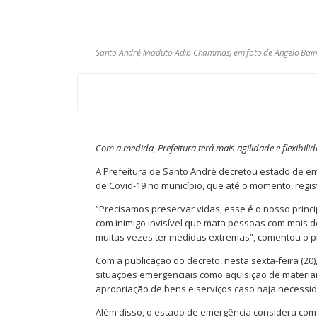
Santo André (viaduto Adib Chammas) em foto de Angelo Ba
Com a medida, Prefeitura terá mais agilidade e flexibi
A Prefeitura de Santo André decretou estado de eme
de Covid-19 no município, que até o momento, regi
“Precisamos preservar vidas, esse é o nosso princi
com inimigo invisível que mata pessoas com mais 
muitas vezes ter medidas extremas”, comentou o pr
Com a publicação do decreto, nesta sexta-feira (20)
situações emergenciais como aquisição de materiai
apropriação de bens e serviços caso haja necessid
Além disso, o estado de emergência considera com