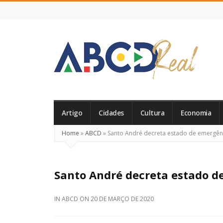
ABCD
Real
Artigo
Cidades
Cultura
Economia
Home
»
ABCD
»
Santo André decreta estado de emergên
Santo André decreta estado d
IN
ABCD
ON
20 DE MARÇO DE 2020