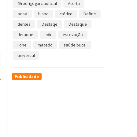
@rodrigogarciaoficial
Acerta
acisa
bispo
crédito
Define
dentes
Destaqe
Destaque
detaque
edir
escovação
Fone
macedo
saúde bucal
universal
Publicidade
a
3