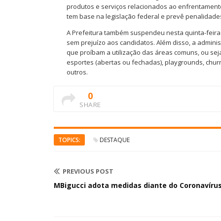
produtos e serviços relacionados ao enfrentamento
tem base na legislação federal e prevê penalidade
A Prefeitura também suspendeu nesta quinta-feira 
sem prejuízo aos candidatos. Além disso, a admini
que proíbam a utilização das áreas comuns, ou sej
esportes (abertas ou fechadas), playgrounds, churr
outros.
0
SHARE
TOPICS:
DESTAQUE
PREVIOUS POST
MBigucci adota medidas diante do Coronavíru