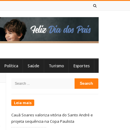
6 DE AGOSTO DE 2026
Política
Saúde
Turismo
Esportes
Site
Search
Sidebar
for:
Leia mais
Cauã Soares valoriza vitória do Santo André e
projeta sequência na Copa Paulista