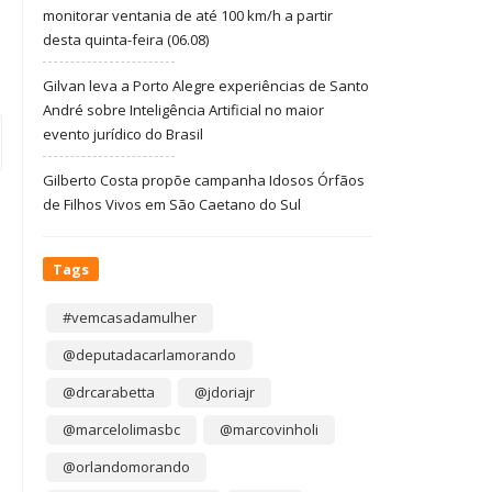
monitorar ventania de até 100 km/h a partir
desta quinta-feira (06.08)
Gilvan leva a Porto Alegre experiências de Santo
André sobre Inteligência Artificial no maior
evento jurídico do Brasil
Gilberto Costa propõe campanha Idosos Órfãos
de Filhos Vivos em São Caetano do Sul
Tags
#vemcasadamulher
@deputadacarlamorando
@drcarabetta
@jdoriajr
@marcelolimasbc
@marcovinholi
@orlandomorando