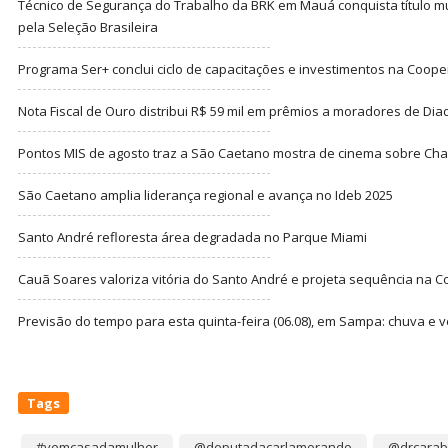
Técnico de Segurança do Trabalho da BRK em Mauá conquista título m
pela Seleção Brasileira
Programa Ser+ conclui ciclo de capacitações e investimentos na Coope
Nota Fiscal de Ouro distribui R$ 59 mil em prêmios a moradores de Di
Pontos MIS de agosto traz a São Caetano mostra de cinema sobre Cha
São Caetano amplia liderança regional e avança no Ideb 2025
Santo André refloresta área degradada no Parque Miami
Cauã Soares valoriza vitória do Santo André e projeta sequência na C
Previsão do tempo para esta quinta-feira (06.08), em Sampa: chuva e 
Tags
#vemcasadamulher
@deputadacarlamorando
@drcarab