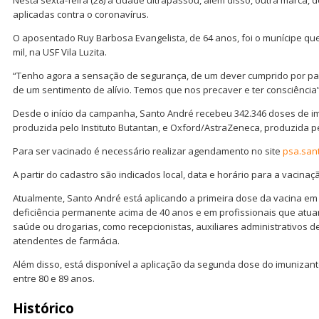
aplicadas contra o coronavírus.
O aposentado Ruy Barbosa Evangelista, de 64 anos, foi o munícipe q
mil, na USF Vila Luzita.
“Tenho agora a sensação de segurança, de um dever cumprido por pa
de um sentimento de alívio. Temos que nos precaver e ter consciência
Desde o início da campanha, Santo André recebeu 342.346 doses de i
produzida pelo Instituto Butantan, e Oxford/AstraZeneca, produzida pe
Para ser vacinado é necessário realizar agendamento no site
psa.san
A partir do cadastro são indicados local, data e horário para a vacinaç
Atualmente, Santo André está aplicando a primeira dose da vacina 
deficiência permanente acima de 40 anos e em profissionais que atu
saúde ou drogarias, como recepcionistas, auxiliares administrativos de
atendentes de farmácia.
Além disso, está disponível a aplicação da segunda dose do imunizan
entre 80 e 89 anos.
Histórico