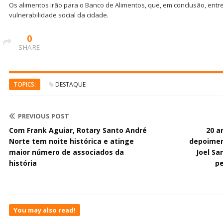
Os alimentos irão para o Banco de Alimentos, que, em conclusão, entre
vulnerabilidade social da cidade.
0
SHARE
TOPICS:
DESTAQUE
PREVIOUS POST
Com Frank Aguiar, Rotary Santo André
20 a
Norte tem noite histórica e atinge
depoimen
maior número de associados da
Joel Sa
história
p
You may also read!