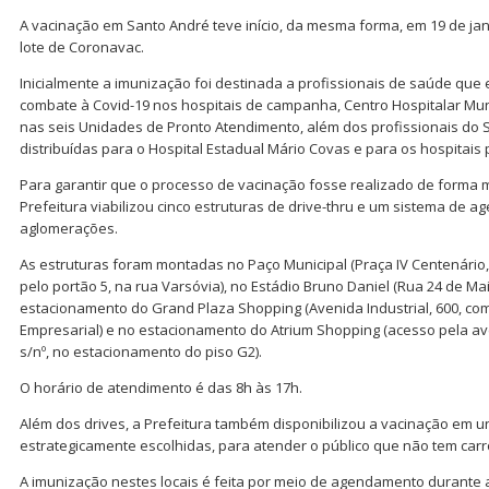
A vacinação em Santo André teve início, da mesma forma, em 19 de jan
lote de Coronavac.
Inicialmente a imunização foi destinada a profissionais de saúde que 
combate à Covid-19 nos hospitais de campanha, Centro Hospitalar Muni
nas seis Unidades de Pronto Atendimento, além dos profissionais do
distribuídas para o Hospital Estadual Mário Covas e para os hospitais 
Para garantir que o processo de vacinação fosse realizado de forma m
Prefeitura viabilizou cinco estruturas de drive-thru e um sistema de a
aglomerações.
As estruturas foram montadas no Paço Municipal (Praça IV Centenário,
pelo portão 5, na rua Varsóvia), no Estádio Bruno Daniel (Rua 24 de Mai
estacionamento do Grand Plaza Shopping (Avenida Industrial, 600, co
Empresarial) e no estacionamento do Atrium Shopping (acesso pela 
s/nº, no estacionamento do piso G2).
O horário de atendimento é das 8h às 17h.
Além dos drives, a Prefeitura também disponibilizou a vacinação em 
estrategicamente escolhidas, para atender o público que não tem carr
A imunização nestes locais é feita por meio de agendamento durante 