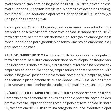
avaliações do ambiente de negócios no Brasil – a última edição do est
avaliou apenas 32 capitais brasileiras. A primeira colocada no ranking g
com nota 9,50. Na sequência aparecem Florianópolis (8,12), Osasco (7,94), 
São José dos Campos (7,54).
Para o prefeito Orlando Morando, o reconhecimento é resultado do t
em prol do desenvolvimento econômico de São Bernardo desde 2017. “
fortalecimento do empreendedorismo e da geração de empregos na no
continuar atuando para garantir o desenvolvimento de empresas e a
população”, destaca.
SALA DO EMPREENDEDOR –
Entre as políticas públicas criadas pela 
fortalecimento da cultura empreendedora no município, destaque pa
São Bernardo. Criado em 2017, o programa é referência na prestação 
empresas da cidade. No espaço, empresários podem encontrar auxíli
ideias e negócios, passando pela formalização de sua empresa, com
das rotinas e planejamento de sua atividade. Em 2019, a Sala de Empre
pelo Sebrae como a melhor do Estado, entre mais de 250 unidades es
PRÊMIO PREFEITO EMPREENDEDOR –
Outro reconhecimento do trab
Bernardo para o fomento de novos negócios e potencialização do des
prêmio Prefeito Empreendedor, recebido pelo prefeito de São Bernar
SP, também em 2019. O título foi na categoria Inclusão Produtiva e A