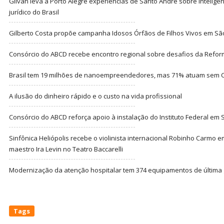
Gilvan leva a Porto Alegre experiências de Santo André sobre Inteligênc
jurídico do Brasil
Gilberto Costa propõe campanha Idosos Órfãos de Filhos Vivos em Sã
Consórcio do ABCD recebe encontro regional sobre desafios da Refor
Brasil tem 19 milhões de nanoempreendedores, mas 71% atuam sem CN
A ilusão do dinheiro rápido e o custo na vida profissional
Consórcio do ABCD reforça apoio à instalação do Instituto Federal em
Sinfônica Heliópolis recebe o violinista internacional Robinho Carmo 
maestro Ira Levin no Teatro Baccarelli
Modernização da atenção hospitalar tem 374 equipamentos de última
Tags