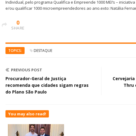
Individual, pelo programa Qualifica e Empreende 1000 MEI’s – iniciativ
e/ou qualificar 1000 microempreendedores ao ano.exto: Natália Fern
0
SHARE
TOPICS:
DESTAQUE
PREVIOUS POST
Procurador-Geral de Justiça
Cervejaria
recomenda que cidades sigam regras
Thru 
do Plano São Paulo
You may also read!