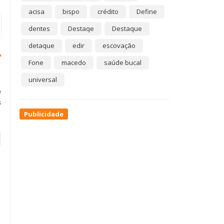
acisa
bispo
crédito
Define
dentes
Destaqe
Destaque
detaque
edir
escovação
Fone
macedo
saúde bucal
universal
e
s
Publicidade