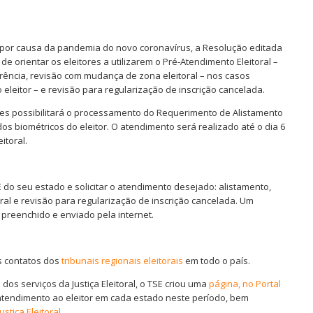
por causa da pandemia do novo coronavírus, a Resolução editada
e orientar os eleitores a utilizarem o Pré-Atendimento Eleitoral –
ferência, revisão com mudança de zona eleitoral – nos casos
eleitor – e revisão para regularização de inscrição cancelada.
ores possibilitará o processamento do Requerimento de Alistamento
os biométricos do eleitor. O atendimento será realizado até o dia 6
itoral.
RE do seu estado e solicitar o atendimento desejado: alistamento,
al e revisão para regularização de inscrição cancelada. Um
 preenchido e enviado pela internet.
os contatos dos
tribunais regionais eleitorais
em todo o país.
dos serviços da Justiça Eleitoral, o TSE criou uma
página, no Portal
atendimento ao eleitor em cada estado neste período, bem
stiça Eleitoral
.