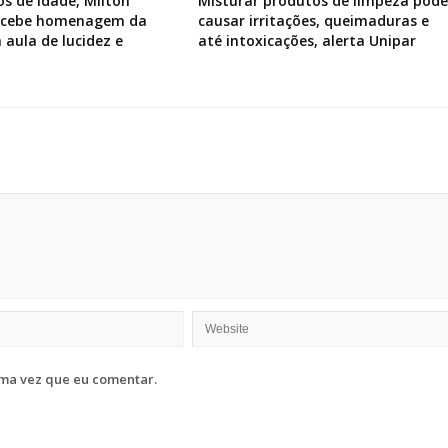
os de idade, Milton
Misturar produtos de limpeza pode
recebe homenagem da
causar irritações, queimaduras e
 aula de lucidez e
até intoxicações, alerta Unipar
ma vez que eu comentar.