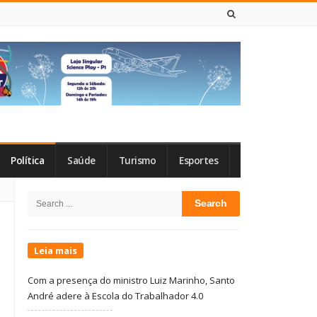
8 DE AGOSTO DE 2026
Política
Saúde
Turismo
Esportes
Site
Search
Sidebar
for:
Leia mais
Com a presença do ministro Luiz Marinho, Santo
André adere à Escola do Trabalhador 4.0