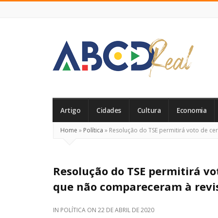
ABCD
Real
Artigo
Cidades
Cultura
Economia
Home
»
Política
»
Resolução do TSE permitirá voto de ce
Resolução do TSE permitirá vot
que não compareceram à revi
IN
POLÍTICA
ON
22 DE ABRIL DE 2020