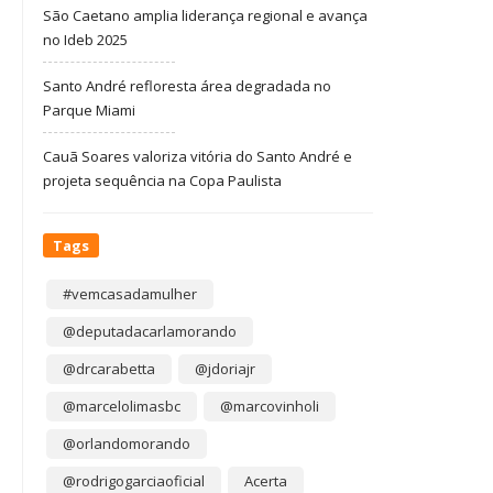
São Caetano amplia liderança regional e avança
no Ideb 2025
Santo André refloresta área degradada no
Parque Miami
Cauã Soares valoriza vitória do Santo André e
projeta sequência na Copa Paulista
Tags
#vemcasadamulher
@deputadacarlamorando
@drcarabetta
@jdoriajr
@marcelolimasbc
@marcovinholi
@orlandomorando
@rodrigogarciaoficial
Acerta