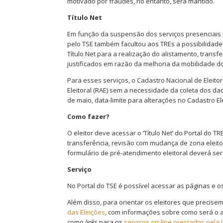
motivado por fraudes, no entanto, será mantido.
Título Net
Em função da suspensão dos serviços presenciais 
pelo TSE também facultou aos TREs a possibilidade d
Título Net para a realização do alistamento, trans
justificados em razão da melhoria da mobilidade do 
Para esses serviços, o Cadastro Nacional de Eleit
Eleitoral (RAE) sem a necessidade da coleta dos dad
de maio, data-limite para alterações no Cadastro Ele
Como fazer?
O eleitor deve acessar o ‘Título Net’ do Portal do T
transferência, revisão com mudança de zona eleitor
formulário de pré-atendimento eleitoral deverá ser
Serviço
No Portal do TSE é possível acessar as páginas e 
Além disso, para orientar os eleitores que precisem 
das Eleições
, com informações sobre como será o 
como
links
para os
serviços on-line prestados pela Ju