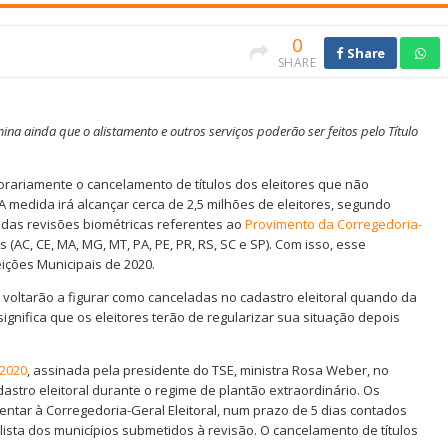
0
Share
SHARE
a ainda que o alistamento e outros serviços poderão ser feitos pelo Título
orariamente o cancelamento de títulos dos eleitores que não
 medida irá alcançar cerca de 2,5 milhões de eleitores, segundo
das revisões biométricas referentes ao
Provimento da Corregedoria-
s (AC, CE, MA, MG, MT, PA, PE, PR, RS, SC e SP). Com isso, esse
ições Municipais de 2020.
o voltarão a figurar como canceladas no cadastro eleitoral quando da
significa que os eleitores terão de regularizar sua situação depois
/2020
, assinada pela presidente do TSE, ministra Rosa Weber, no
adastro eleitoral durante o regime de plantão extraordinário. Os
sentar à Corregedoria-Geral Eleitoral, num prazo de 5 dias contados
a lista dos municípios submetidos à revisão. O cancelamento de títulos