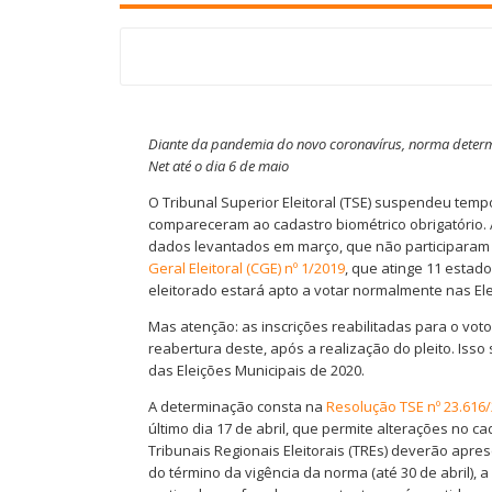
Diante da pandemia do novo coronavírus, norma determin
Net até o dia 6 de maio
O Tribunal Superior Eleitoral (TSE) suspendeu temp
compareceram ao cadastro biométrico obrigatório. A
dados levantados em março, que não participaram 
Geral Eleitoral (CGE) nº 1/2019
, que atinge 11 estado
eleitorado estará apto a votar normalmente nas Ele
Mas atenção: as inscrições reabilitadas para o vot
reabertura deste, após a realização do pleito. Isso 
das Eleições Municipais de 2020.
A determinação consta na
Resolução TSE nº 23.616
último dia 17 de abril, que permite alterações no c
Tribunais Regionais Eleitorais (TREs) deverão apre
do término da vigência da norma (até 30 de abril), 