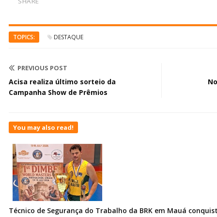
SHARE
TOPICS:
DESTAQUE
PREVIOUS POST
Acisa realiza último sorteio da
No
Campanha Show de Prêmios
You may also read!
Técnico de Segurança do Trabalho da BRK em Mauá conquist