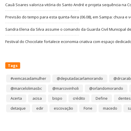
Cauã Soares valoriza vitória do Santo André e projeta sequência na C
Previsão do tempo para esta quinta-feira (06.08), em Sampa: chuva e 
Sandra Elena da Silva assume o comando da Guarda Civil Municipal de
Festival do Chocolate fortalece economia criativa com espaço dedicad
Tags
#vemcasadamulher
@deputadacarlamorando
@drcarab
@marcelolimasbc
@marcovinholi
@orlandomorando
Acerta
acisa
bispo
crédito
Define
dentes
detaque
edir
escovação
Fone
macedo
s