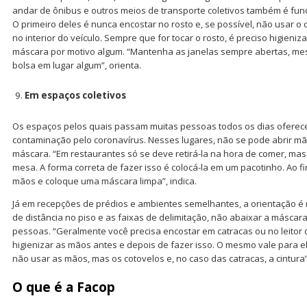
andar de ônibus e outros meios de transporte coletivos também é fu
O primeiro deles é nunca encostar no rosto e, se possível, não usar o c
no interior do veículo. Sempre que for tocar o rosto, é preciso higieniza
máscara por motivo algum. “Mantenha as janelas sempre abertas, me
bolsa em lugar algum”, orienta.
Em espaços coletivos
Os espaços pelos quais passam muitas pessoas todos os dias oferece
contaminação pelo coronavírus. Nesses lugares, não se pode abrir mã
máscara. “Em restaurantes só se deve retirá-la na hora de comer, mas
mesa. A forma correta de fazer isso é colocá-la em um pacotinho. Ao fin
mãos e coloque uma máscara limpa”, indica.
Já em recepções de prédios e ambientes semelhantes, a orientação é
de distância no piso e as faixas de delimitação, não abaixar a másca
pessoas. “Geralmente você precisa encostar em catracas ou no leitor 
higienizar as mãos antes e depois de fazer isso. O mesmo vale para e
não usar as mãos, mas os cotovelos e, no caso das catracas, a cintura”
O que é a Facop