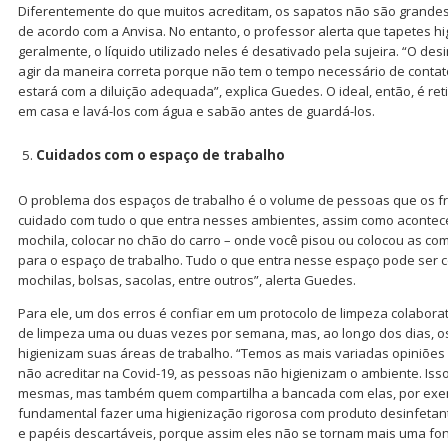
Diferentemente do que muitos acreditam, os sapatos não são grandes
de acordo com a Anvisa. No entanto, o professor alerta que tapetes h
geralmente, o líquido utilizado neles é desativado pela sujeira. “O de
agir da maneira correta porque não tem o tempo necessário de contato
estará com a diluição adequada”, explica Guedes. O ideal, então, é re
em casa e lavá-los com água e sabão antes de guardá-los.
Cuidados com o espaço de trabalho
O problema dos espaços de trabalho é o volume de pessoas que os f
cuidado com tudo o que entra nesses ambientes, assim como acontece 
mochila, colocar no chão do carro – onde você pisou ou colocou as com
para o espaço de trabalho. Tudo o que entra nesse espaço pode ser c
mochilas, bolsas, sacolas, entre outros”, alerta Guedes.
Para ele, um dos erros é confiar em um protocolo de limpeza colabora
de limpeza uma ou duas vezes por semana, mas, ao longo dos dias, o
higienizam suas áreas de trabalho. “Temos as mais variadas opiniões p
não acreditar na Covid-19, as pessoas não higienizam o ambiente. Is
mesmas, mas também quem compartilha a bancada com elas, por exemp
fundamental fazer uma higienização rigorosa com produto desinfetant
e papéis descartáveis, porque assim eles não se tornam mais uma fo