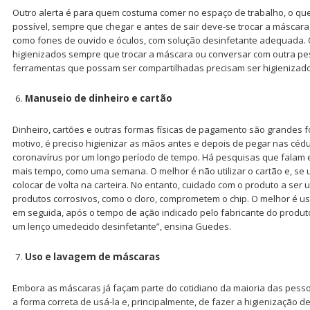
Outro alerta é para quem costuma comer no espaço de trabalho, o qu
possível, sempre que chegar e antes de sair deve-se trocar a máscara
como fones de ouvido e óculos, com solução desinfetante adequada. Os
higienizados sempre que trocar a máscara ou conversar com outra pe
ferramentas que possam ser compartilhadas precisam ser higienizado
Manuseio de dinheiro e cartão
Dinheiro, cartões e outras formas físicas de pagamento são grandes 
motivo, é preciso higienizar as mãos antes e depois de pegar nas cédu
coronavírus por um longo período de tempo. Há pesquisas que falam e
mais tempo, como uma semana. O melhor é não utilizar o cartão e, se uti
colocar de volta na carteira. No entanto, cuidado com o produto a ser u
produtos corrosivos, como o cloro, comprometem o chip. O melhor é us
em seguida, após o tempo de ação indicado pelo fabricante do produto
um lenço umedecido desinfetante”, ensina Guedes.
Uso e lavagem de máscaras
Embora as máscaras já façam parte do cotidiano da maioria das pess
a forma correta de usá-la e, principalmente, de fazer a higienização d