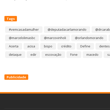
Tags
#vemcasadamulher
@deputadacarlamorando
@drcarab
@marcelolimasbc
@marcovinholi
@orlandomorando
Acerta
acisa
bispo
crédito
Define
dentes
detaque
edir
escovação
Fone
macedo
s
Publicidade