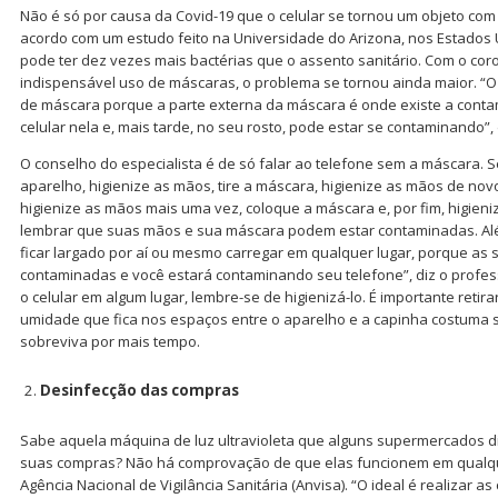
Não é só por causa da Covid-19 que o celular se tornou um objeto com
acordo com um estudo feito na Universidade do Arizona, nos Estados 
pode ter dez vezes mais bactérias que o assento sanitário. Com o coro
indispensável uso de máscaras, o problema se tornou ainda maior. “O 
de máscara porque a parte externa da máscara é onde existe a conta
celular nela e, mais tarde, no seu rosto, pode estar se contaminando”
O conselho do especialista é de só falar ao telefone sem a máscara. 
aparelho, higienize as mãos, tire a máscara, higienize as mãos de novo
higienize as mãos mais uma vez, coloque a máscara e, por fim, higieniz
lembrar que suas mãos e sua máscara podem estar contaminadas. Alé
ficar largado por aí ou mesmo carregar em qualquer lugar, porque as 
contaminadas e você estará contaminando seu telefone”, diz o profes
o celular em algum lugar, lembre-se de higienizá-lo. É importante retir
umidade que fica nos espaços entre o aparelho e a capinha costuma s
sobreviva por mais tempo.
Desinfecção das compras
Sabe aquela máquina de luz ultravioleta que alguns supermercados di
suas compras? Não há comprovação de que elas funcionem em qualqu
Agência Nacional de Vigilância Sanitária (Anvisa). “O ideal é realizar