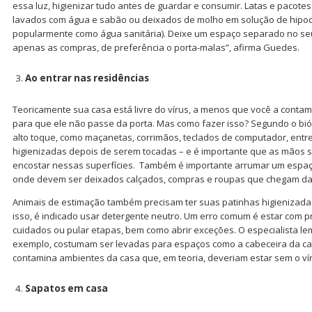
essa luz, higienizar tudo antes de guardar e consumir. Latas e pacot
lavados com água e sabão ou deixados de molho em solução de hipocl
popularmente como água sanitária). Deixe um espaço separado no seu
apenas as compras, de preferência o porta-malas”, afirma Guedes.
Ao entrar nas residências
Teoricamente sua casa está livre do vírus, a menos que você a contami
para que ele não passe da porta. Mas como fazer isso? Segundo o biól
alto toque, como maçanetas, corrimãos, teclados de computador, entre
higienizadas depois de serem tocadas – e é importante que as mãos 
encostar nessas superfícies. Também é importante arrumar um espaço
onde devem ser deixados calçados, compras e roupas que chegam da 
Animais de estimação também precisam ter suas patinhas higienizada
isso, é indicado usar detergente neutro. Um erro comum é estar com 
cuidados ou pular etapas, bem como abrir exceções. O especialista le
exemplo, costumam ser levadas para espaços como a cabeceira da c
contamina ambientes da casa que, em teoria, deveriam estar sem o ví
Sapatos em casa