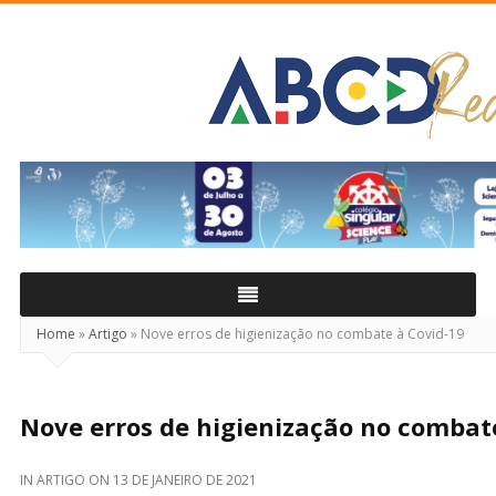
ABCD
Real
Home
»
Artigo
»
Nove erros de higienização no combate à Covid-19
Nove erros de higienização no combat
IN
ARTIGO
ON
13 DE JANEIRO DE 2021