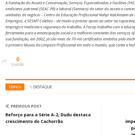
A Fundação do Asseio e Conservação, Serviços Especializados e Facilities (FA
sindicatos patronal (SEAC-PR) e laboral (Siemaco) do setor do asseio e conse
unidades de negócio – Centro de Educação Profissional Nahyr Kalckmann de 
Empregos, e SESMT Coletivo – de modo a prestar apoio ao setor na capacit
emprego e medicina e segurança do trabalho. A Facop trabalha com a educaç
ferramenta para a emancipação social e a melhoria constante dos serviços o
sua fundação, em 2002, já são mais de 70 mil certificados emitidos pela insti
o primeiro Museu da Limpeza Profissional em todo o mundo, que conta a histó
0
SHARE
TOPICS:
DESTAQUE
PREVIOUS POST
Reforço para a Série A-2, Dudu destaca
crescimento do Cachorrão
impe
p
i