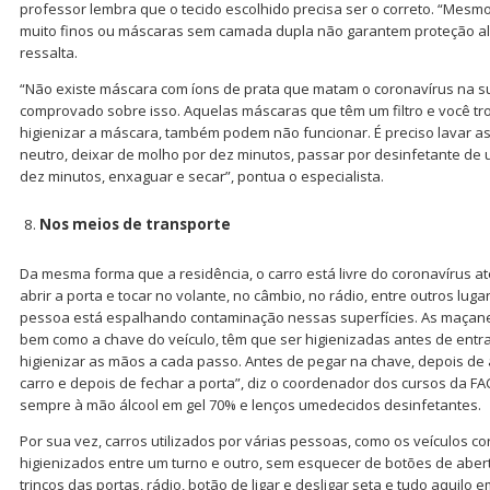
professor lembra que o tecido escolhido precisa ser o correto. “Mesm
muito finos ou máscaras sem camada dupla não garantem proteção al
ressalta.
“Não existe máscara com íons de prata que matam o coronavírus na s
comprovado sobre isso. Aquelas máscaras que têm um filtro e você tro
higienizar a máscara, também podem não funcionar. É preciso lavar 
neutro, deixar de molho por dez minutos, passar por desinfetante de 
dez minutos, enxaguar e secar”, pontua o especialista.
Nos meios de transporte
Da mesma forma que a residência, o carro está livre do coronavírus a
abrir a porta e tocar no volante, no câmbio, no rádio, entre outros lug
pessoa está espalhando contaminação nessas superfícies. As maçanet
bem como a chave do veículo, têm que ser higienizadas antes de entra
higienizar as mãos a cada passo. Antes de pegar na chave, depois de a
carro e depois de fechar a porta”, diz o coordenador dos cursos da FA
sempre à mão álcool em gel 70% e lenços umedecidos desinfetantes.
Por sua vez, carros utilizados por várias pessoas, como os veículos co
higienizados entre um turno e outro, sem esquecer de botões de aber
trincos das portas, rádio, botão de ligar e desligar seta e tudo aquilo