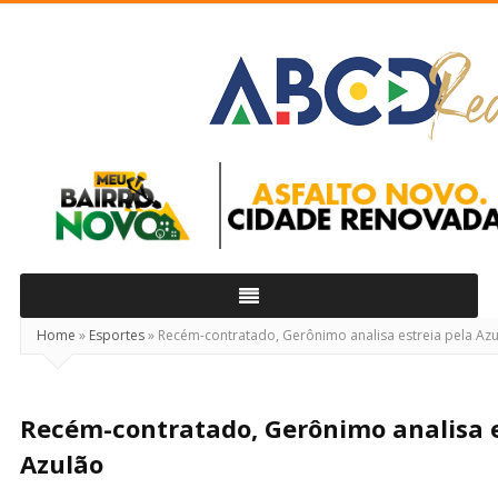
ABCD
Real
Home
»
Esportes
»
Recém-contratado, Gerônimo analisa estreia pela Az
Recém-contratado, Gerônimo analisa e
Azulão