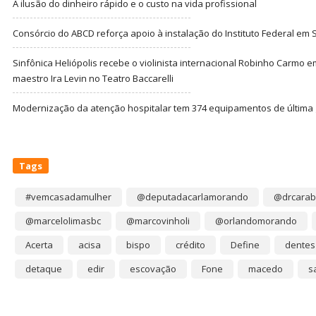
A ilusão do dinheiro rápido e o custo na vida profissional
Consórcio do ABCD reforça apoio à instalação do Instituto Federal em
Sinfônica Heliópolis recebe o violinista internacional Robinho Carmo 
maestro Ira Levin no Teatro Baccarelli
Modernização da atenção hospitalar tem 374 equipamentos de última
Tags
#vemcasadamulher
@deputadacarlamorando
@drcarab
@marcelolimasbc
@marcovinholi
@orlandomorando
Acerta
acisa
bispo
crédito
Define
dentes
detaque
edir
escovação
Fone
macedo
s