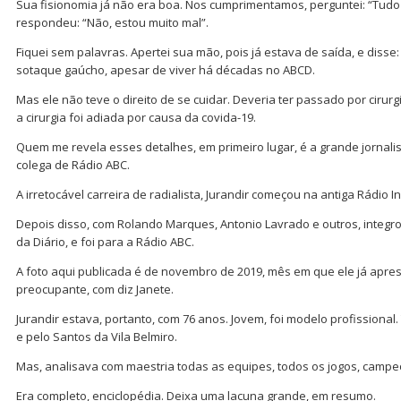
Sua fisionomia já não era boa. Nos cumprimentamos, perguntei: “Tudo b
respondeu: “Não, estou muito mal”.
Fiquei sem palavras. Apertei sua mão, pois já estava de saída, e disse:
sotaque gaúcho, apesar de viver há décadas no ABCD.
Mas ele não teve o direito de se cuidar. Deveria ter passado por cirurg
a cirurgia foi adiada por causa da covida-19.
Quem me revela esses detalhes, em primeiro lugar, é a grande jornali
colega de Rádio ABC.
A irretocável carreira de radialista, Jurandir começou na antiga Rádio
Depois disso, com Rolando Marques, Antonio Lavrado e outros, integr
da Diário, e foi para a Rádio ABC.
A foto aqui publicada é de novembro de 2019, mês em que ele já ap
preocupante, com diz Janete.
Jurandir estava, portanto, com 76 anos. Jovem, foi modelo profissional. 
e pelo Santos da Vila Belmiro.
Mas, analisava com maestria todas as equipes, todos os jogos, campe
Era completo, enciclopédia. Deixa uma lacuna grande, em resumo.