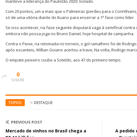
manteve a liderança do Paulistão 2020. Isolado.
Com 20 pontos, um a mais que o Palmeiras (perdeu para o Corinthians,
só de uma vitória diante do Ituano para encerrar a 1ª fase como líder.
Se isso acontecer, na fase seguinte disputará vaga à semifinal contr
embora não possa joga no Bruno Daniel, hoje hospital de campanha.
Contra o Peixe, na retomada no torneio, o gol ramalhino foi de Rodrigo.
após escanteio, Willian Goiano acertou a trave, Na volta, Rodrigo marc
O empate peixeiro coube a Soteldo, aos 47 do primeiro tempo.
0
SHARE
TOPICS:
DESTAQUE
PREVIOUS POST
Mercado de vinhos no Brasil chega a
A pedido 