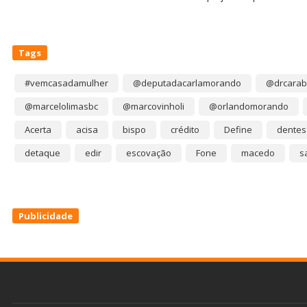
Tags
#vemcasadamulher
@deputadacarlamorando
@drcarab
@marcelolimasbc
@marcovinholi
@orlandomorando
Acerta
acisa
bispo
crédito
Define
dentes
detaque
edir
escovação
Fone
macedo
s
Publicidade