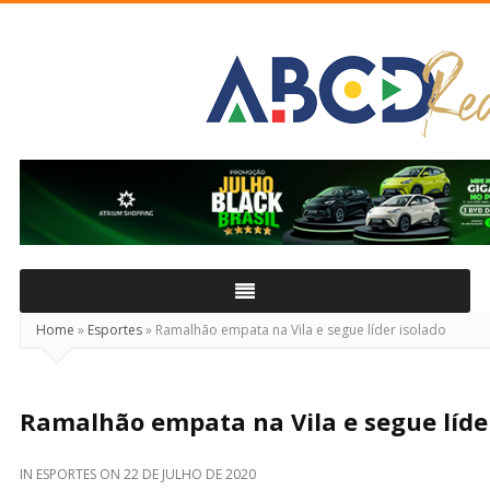
ABCD
Real
Home
»
Esportes
»
Ramalhão empata na Vila e segue líder isolado
Ramalhão empata na Vila e segue líde
IN
ESPORTES
ON
22 DE JULHO DE 2020