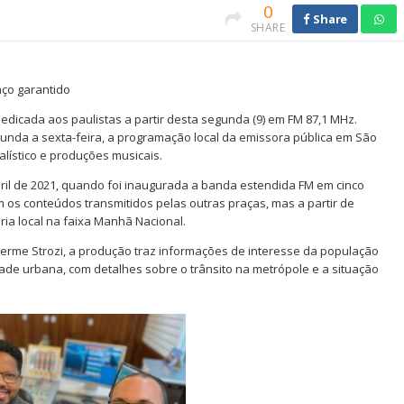
0
Share
SHARE
aço garantido
dedicada aos paulistas a partir desta segunda (9) em FM 87,1 MHz.
unda a sexta-feira, a programação local da emissora pública em São
lístico e produções musicais.
bril de 2021, quando foi inaugurada a banda estendida FM em cinco
m os conteúdos transmitidos pelas outras praças, mas a partir de
ia local na faixa Manhã Nacional.
lherme Strozi, a produção traz informações de interesse da população
dade urbana, com detalhes sobre o trânsito na metrópole e a situação