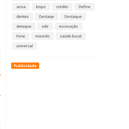
acisa
bispo
crédito
Define
dentes
Destaqe
Destaque
detaque
edir
escovação
Fone
macedo
saúde bucal
universal
Publicidade
y