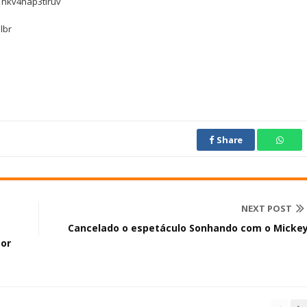
f1nkv4nap3tlruv
lbr
Share
NEXT POST
Cancelado o espetáculo Sonhando com o Micke
por