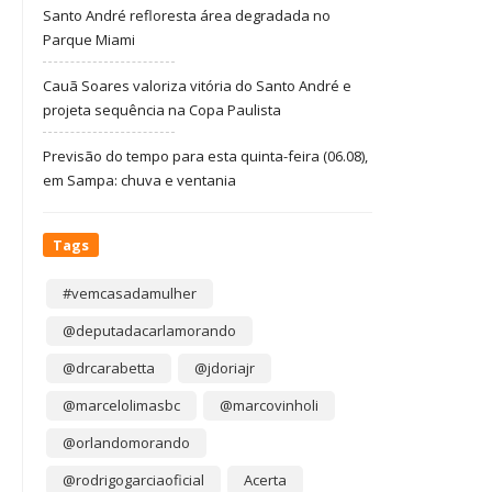
Santo André refloresta área degradada no
Parque Miami
Cauã Soares valoriza vitória do Santo André e
projeta sequência na Copa Paulista
Previsão do tempo para esta quinta-feira (06.08),
em Sampa: chuva e ventania
Tags
#vemcasadamulher
@deputadacarlamorando
@drcarabetta
@jdoriajr
@marcelolimasbc
@marcovinholi
@orlandomorando
@rodrigogarciaoficial
Acerta