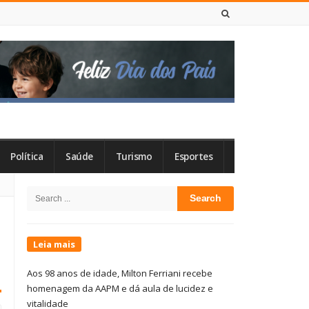
7 DE AGOSTO DE 2026
Política
Saúde
Turismo
Esportes
Site
Search
Sidebar
for:
Leia mais
Aos 98 anos de idade, Milton Ferriani recebe
homenagem da AAPM e dá aula de lucidez e
vitalidade