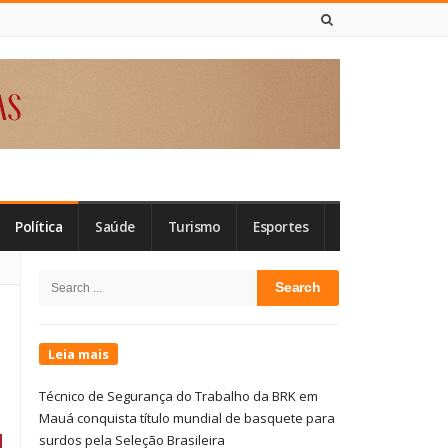
7 DE AGOSTO DE 2026
Política
Saúde
Turismo
Esportes
Site
Search
Sidebar
for:
Leia mais
Técnico de Segurança do Trabalho da BRK em
Mauá conquista título mundial de basquete para
surdos pela Seleção Brasileira