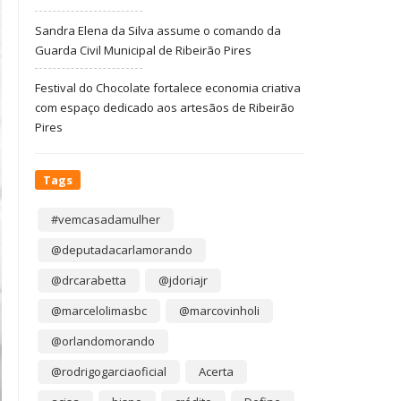
Sandra Elena da Silva assume o comando da
Guarda Civil Municipal de Ribeirão Pires
Festival do Chocolate fortalece economia criativa
com espaço dedicado aos artesãos de Ribeirão
Pires
Tags
#vemcasadamulher
@deputadacarlamorando
@drcarabetta
@jdoriajr
@marcelolimasbc
@marcovinholi
@orlandomorando
@rodrigogarciaoficial
Acerta