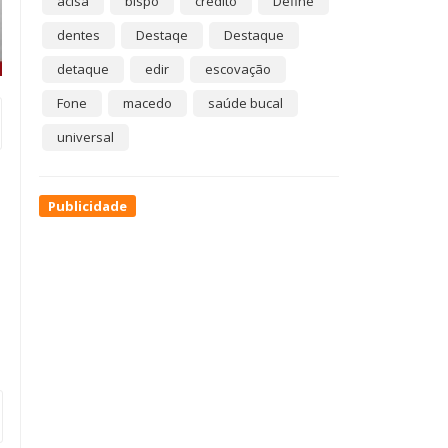
acisa
bispo
crédito
Define
dentes
Destaqe
Destaque
detaque
edir
escovação
Fone
macedo
saúde bucal
universal
Publicidade