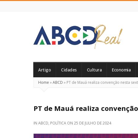
ABCD
Real
Artigo
Cidades
Cultura
Economia
Home
»
ABCD
»
PT de Mauá realiza convenção nesta sexta
PT de Mauá realiza convenção 
IN
ABCD
,
POLÍTICA
ON
25 DE JULHO DE 2024