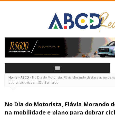
ABCD
Real
Home
»
ABCD
»
No Dia do Motorista, Flávia Morando destaca avanços n
dobrar ciclovias em São Bernardo
No Dia do Motorista, Flávia Morando 
na mobilidade e plano para dobrar cic