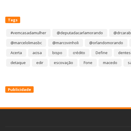
Tags
#vemcasadamulher
@deputadacarlamorando
@drcarab
@marcelolimasbc
@marcovinholi
@orlandomorando
Acerta
acisa
bispo
crédito
Define
dentes
detaque
edir
escovação
Fone
macedo
s
Publicidade