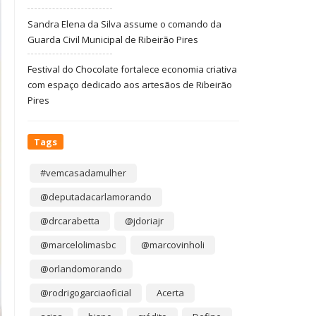
Sandra Elena da Silva assume o comando da
Guarda Civil Municipal de Ribeirão Pires
Festival do Chocolate fortalece economia criativa
com espaço dedicado aos artesãos de Ribeirão
Pires
Tags
#vemcasadamulher
@deputadacarlamorando
@drcarabetta
@jdoriajr
@marcelolimasbc
@marcovinholi
@orlandomorando
@rodrigogarciaoficial
Acerta