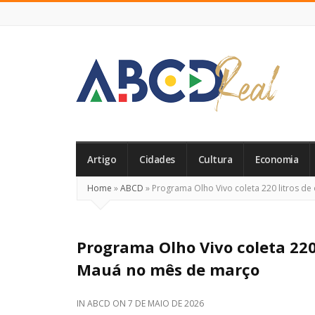
ABCD
Real
Artigo
Cidades
Cultura
Economia
Home
»
ABCD
»
Programa Olho Vivo coleta 220 litros d
Programa Olho Vivo coleta 220
Mauá no mês de março
IN
ABCD
ON
7 DE MAIO DE 2026