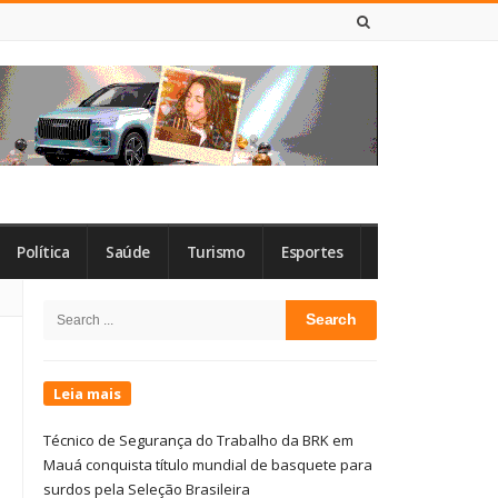
7 DE AGOSTO DE 2026
Política
Saúde
Turismo
Esportes
Site
Search
Sidebar
for:
Leia mais
Técnico de Segurança do Trabalho da BRK em
Mauá conquista título mundial de basquete para
surdos pela Seleção Brasileira