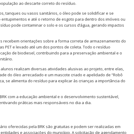
população ao descarte correto do resíduo.
, tanques ou vasos sanitários, o óleo pode se solidificar e se
entupimentos e até o retorno de esgoto para dentro dos imóveis ou
esíduo pode contaminar o solo e os cursos d’água, gerando impactos
tes recebem orientações sobre a forma correta de armazenamento do
s PET e levado até um dos pontos de coleta. Todo o resíduo
cação de biodiesel, contribuindo para a preservação ambiental e o
itário.
 alunos realizam diversas atividades alusivas ao projeto, entre elas,
de do óleo arrecadado e um mascote criado e apelidado de “Robô
ca, se alimenta do resíduo para explicar às crianças a importância do
 BRK com a educação ambiental e o desenvolvimento sustentável,
tivando práticas mais responsáveis no dia a dia.
ário oferecidas pela BRK são gratuitas e podem ser realizadas em
, entidades e associações do município. A solicitação de agendamento