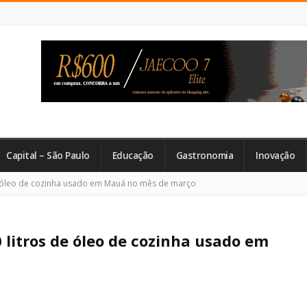
Capital – São Paulo
Educação
Gastronomia
Inovação
e óleo de cozinha usado em Mauá no mês de março
 litros de óleo de cozinha usado em