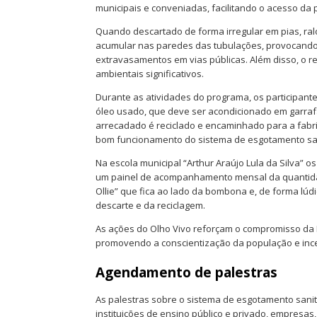
municipais e conveniadas, facilitando o acesso da 
Quando descartado de forma irregular em pias, ralos
acumular nas paredes das tubulações, provocando 
extravasamentos em vias públicas. Além disso, o r
ambientais significativos.
Durante as atividades do programa, os participan
óleo usado, que deve ser acondicionado em garrafa
arrecadado é reciclado e encaminhado para a fabri
bom funcionamento do sistema de esgotamento san
Na escola municipal “Arthur Araújo Lula da Silva” os
um painel de acompanhamento mensal da quantida
Ollie” que fica ao lado da bombona e, de forma lúdi
descarte e da reciclagem.
As ações do Olho Vivo reforçam o compromisso da
promovendo a conscientização da população e incen
Agendamento de palestras
As palestras sobre o sistema de esgotamento sanit
instituições de ensino público e privado, empresas