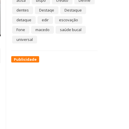
acisa
bispo
crédito
Define
dentes
Destaqe
Destaque
detaque
edir
escovação
Fone
macedo
saúde bucal
universal
Publicidade