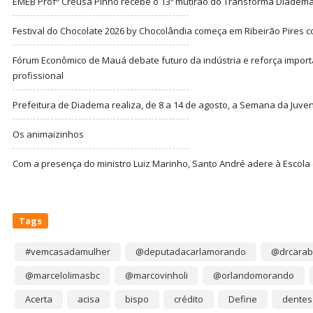
EMEB Profª Creusa Pinho recebe o 13º mutirão do Transforma Diadem
Festival do Chocolate 2026 by Chocolândia começa em Ribeirão Pires c
Fórum Econômico de Mauá debate futuro da indústria e reforça import
profissional
Prefeitura de Diadema realiza, de 8 a 14 de agosto, a Semana da Juve
Os animaizinhos
Com a presença do ministro Luiz Marinho, Santo André adere à Escola
Tags
#vemcasadamulher
@deputadacarlamorando
@drcarab
@marcelolimasbc
@marcovinholi
@orlandomorando
Acerta
acisa
bispo
crédito
Define
dentes