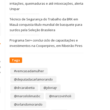
irritações, queimaduras e até intoxicações, alerta
Unipar
Técnico de Segurança do Trabalho da BRK em
Mauá conquista título mundial de basquete para
surdos pela Seleção Brasileira
Programa Ser+ conclui ciclo de capacitações e
investimentos na Cooperpires, em Ribeirão Pires
Tags
e
a
#vemcasadamulher
o
@deputadacarlamorando
@drcarabetta
@jdoriajr
@marcelolimasbc
@marcovinholi
@orlandomorando