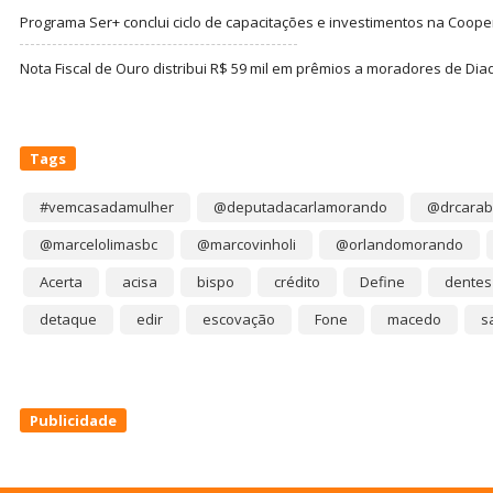
Programa Ser+ conclui ciclo de capacitações e investimentos na Coope
Nota Fiscal de Ouro distribui R$ 59 mil em prêmios a moradores de Di
Tags
#vemcasadamulher
@deputadacarlamorando
@drcarab
@marcelolimasbc
@marcovinholi
@orlandomorando
Acerta
acisa
bispo
crédito
Define
dentes
detaque
edir
escovação
Fone
macedo
s
Publicidade