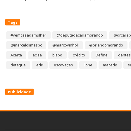
Tags
#vemcasadamulher
@deputadacarlamorando
@drcarab
@marcelolimasbc
@marcovinholi
@orlandomorando
Acerta
acisa
bispo
crédito
Define
dentes
detaque
edir
escovação
Fone
macedo
s
Publicidade