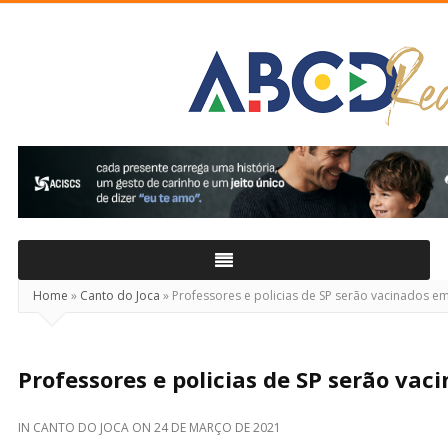
ABCD
Real
Home
»
Canto do Joca
»
Professores e policias de SP serão vacinados em
Professores e policias de SP serão vac
IN
CANTO DO JOCA
ON
24 DE MARÇO DE 2021