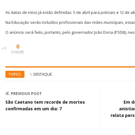
As datas de início já estão definidas: 5 de abril para policiais e 12 de a
Na Educação serão incluídos profissionais das redes municipais, estad
O anúncio será feito, portanto, pelo governador João Doria (PSDB), nest
0
SHARE
TOPICS:
DESTAQUE
PREVIOUS POST
São Caetano tem recorde de mortes
Em d
confirmadas em um dia: 7
anistia
relata per