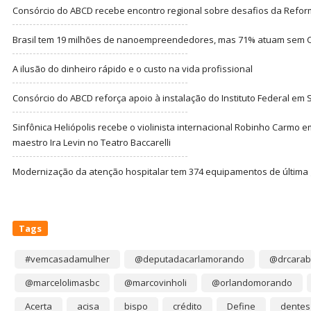
Consórcio do ABCD recebe encontro regional sobre desafios da Refor
Brasil tem 19 milhões de nanoempreendedores, mas 71% atuam sem CN
A ilusão do dinheiro rápido e o custo na vida profissional
Consórcio do ABCD reforça apoio à instalação do Instituto Federal em
Sinfônica Heliópolis recebe o violinista internacional Robinho Carmo 
maestro Ira Levin no Teatro Baccarelli
Modernização da atenção hospitalar tem 374 equipamentos de última
Tags
#vemcasadamulher
@deputadacarlamorando
@drcarab
@marcelolimasbc
@marcovinholi
@orlandomorando
Acerta
acisa
bispo
crédito
Define
dentes