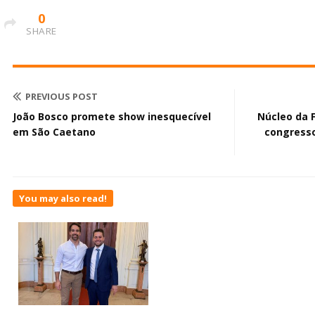
0
SHARE
PREVIOUS POST
João Bosco promete show inesquecível
Núcleo da 
em São Caetano
congresso
You may also read!