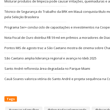
Misturar produtos de limpeza pode causar irritações, queimaduras e at
Técnico de Segurança do Trabalho da BRK em Mauá conquista título m
pela Seleção Brasileira
Programa Ser+ conclui ciclo de capacitações e investimentos na Coope
Nota Fiscal de Ouro distribui R$ 59 mil em prêmios a moradores de Di
Pontos MIS de agosto traz a São Caetano mostra de cinema sobre Cha
São Caetano amplia liderança regional e avança no Ideb 2025
Santo André refloresta área degradada no Parque Miami
Cauã Soares valoriza vitória do Santo André e projeta sequência na C
Tags
#vemcasadamulher
@deputadacarlamorando
@drcarab