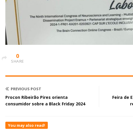
0
SHARE
PREVIOUS POST
Procon Ribeirão Pires orienta
Feira de
consumidor sobre a Black Friday 2024
r
You may also read!