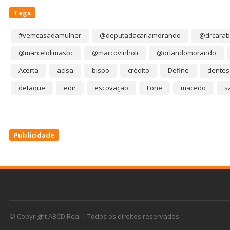
Tags
#vemcasadamulher
@deputadacarlamorando
@drcarab
@marcelolimasbc
@marcovinholi
@orlandomorando
Acerta
acisa
bispo
crédito
Define
dentes
detaque
edir
escovação
Fone
macedo
s
Publicidade
© Copyright ABCD Real | Todos os direitos reservados