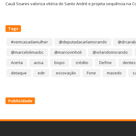
Cauã Soares valoriza vitória do Santo André e projeta sequência na C
Tags
#vemcasadamulher
@deputadacarlamorando
@drcarab
@marcelolimasbc
@marcovinholi
@orlandomorando
Acerta
acisa
bispo
crédito
Define
dentes
detaque
edir
escovação
Fone
macedo
s
Publicidade