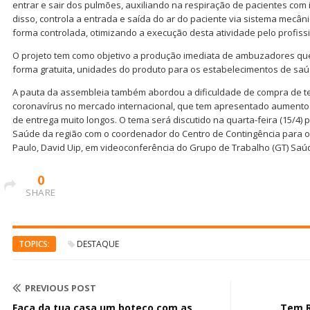
entrar e sair dos pulmões, auxiliando na respiração de pacientes com i
disso, controla a entrada e saída do ar do paciente via sistema mecâ
forma controlada, otimizando a execução desta atividade pelo profiss
O projeto tem como objetivo a produção imediata de ambuzadores que
forma gratuita, unidades do produto para os estabelecimentos de saúd
A pauta da assembleia também abordou a dificuldade de compra de t
coronavírus no mercado internacional, que tem apresentado aumento 
de entrega muito longos. O tema será discutido na quarta-feira (15/4) 
Saúde da região com o coordenador do Centro de Contingência para o
Paulo, David Uip, em videoconferência do Grupo de Trabalho (GT) Saú
0
SHARE
TOPICS:
DESTAQUE
PREVIOUS POST
Faça da tua casa um boteco com as
Tem R