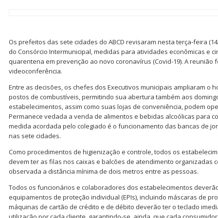
Os prefeitos das sete cidades do ABCD revisaram nesta terça-feira (1
do Consórcio Intermunicipal, medidas para atividades econômicas e c
quarentena em prevenção ao novo coronavírus (Covid-19). A reunião f
videoconferência.
Entre as decisões, os chefes dos Executivos municipais ampliaram o 
postos de combustíveis, permitindo sua abertura também aos domingo
estabelecimentos, assim como suas lojas de conveniência, podem oper
Permanece vedada a venda de alimentos e bebidas alcoólicas para co
medida acordada pelo colegiado é o funcionamento das bancas de jor
nas sete cidades.
Como procedimentos de higienização e controle, todos os estabelecim
devem ter as filas nos caixas e balcões de atendimento organizadas c
observada a distância mínima de dois metros entre as pessoas.
Todos os funcionários e colaboradores dos estabelecimentos deverão
equipamentos de proteção individual (EPIs), incluindo máscaras de pro
máquinas de cartão de crédito e de débito deverão ter o teclado imed
utilização por cada cliente, garantindo-se, ainda, que cada consumidor i