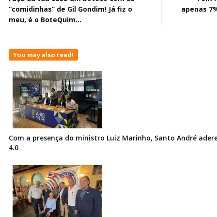
“comidinhas” de Gil Gondim! Já fiz o
apenas 7%
meu, é o BoteQuim…
You may also read!
Com a presença do ministro Luiz Marinho, Santo André ader
4.0