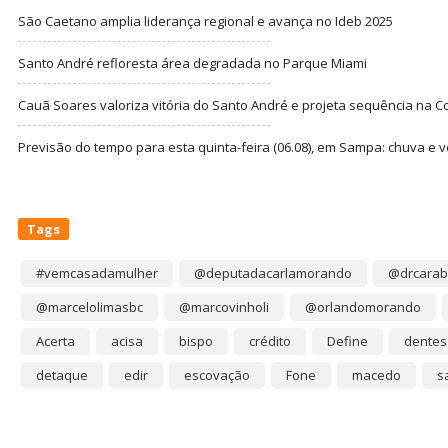
São Caetano amplia liderança regional e avança no Ideb 2025
Santo André refloresta área degradada no Parque Miami
Cauã Soares valoriza vitória do Santo André e projeta sequência na C
Previsão do tempo para esta quinta-feira (06.08), em Sampa: chuva e 
Tags
#vemcasadamulher
@deputadacarlamorando
@drcarab
@marcelolimasbc
@marcovinholi
@orlandomorando
Acerta
acisa
bispo
crédito
Define
dentes
detaque
edir
escovação
Fone
macedo
s