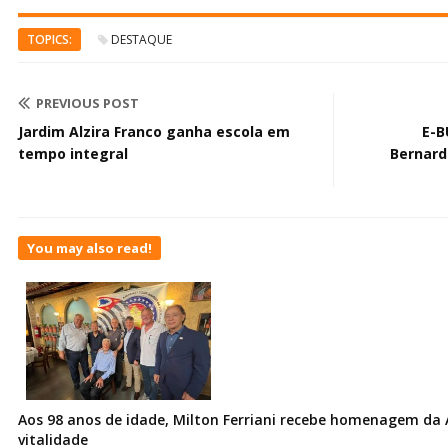
TOPICS:
DESTAQUE
PREVIOUS POST
Jardim Alzira Franco ganha escola em
E-B
tempo integral
Bernard
You may also read!
Aos 98 anos de idade, Milton Ferriani recebe homenagem da 
vitalidade