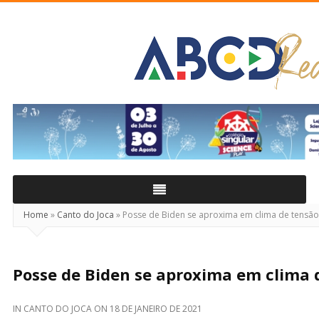
ABCD
Real
Home
»
Canto do Joca
»
Posse de Biden se aproxima em clima de tensão
Posse de Biden se aproxima em clima 
IN
CANTO DO JOCA
ON
18 DE JANEIRO DE 2021