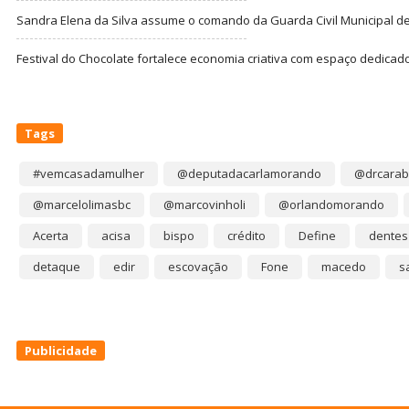
Sandra Elena da Silva assume o comando da Guarda Civil Municipal de
Festival do Chocolate fortalece economia criativa com espaço dedicad
Tags
#vemcasadamulher
@deputadacarlamorando
@drcarab
@marcelolimasbc
@marcovinholi
@orlandomorando
Acerta
acisa
bispo
crédito
Define
dentes
detaque
edir
escovação
Fone
macedo
s
Publicidade