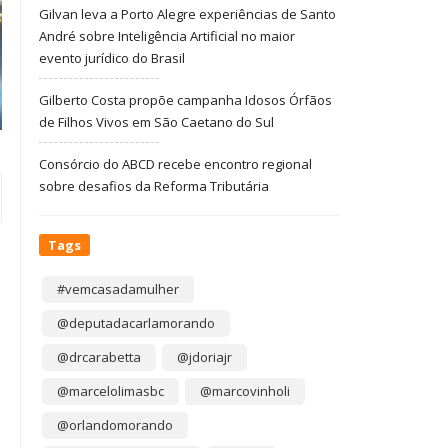
Gilvan leva a Porto Alegre experiências de Santo
André sobre Inteligência Artificial no maior
evento jurídico do Brasil
Gilberto Costa propõe campanha Idosos Órfãos
de Filhos Vivos em São Caetano do Sul
Consórcio do ABCD recebe encontro regional
sobre desafios da Reforma Tributária
Tags
#vemcasadamulher
@deputadacarlamorando
@drcarabetta
@jdoriajr
@marcelolimasbc
@marcovinholi
@orlandomorando