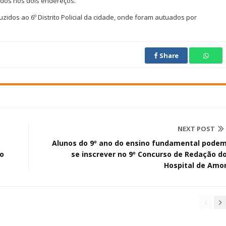
idos nos dois endereços.
zidos ao 6º Distrito Policial da cidade, onde foram autuados por
Share
NEXT POST
o
Alunos do 9º ano do ensino fundamental pode
 o
se inscrever no 9º Concurso de Redação d
Hospital de Amo