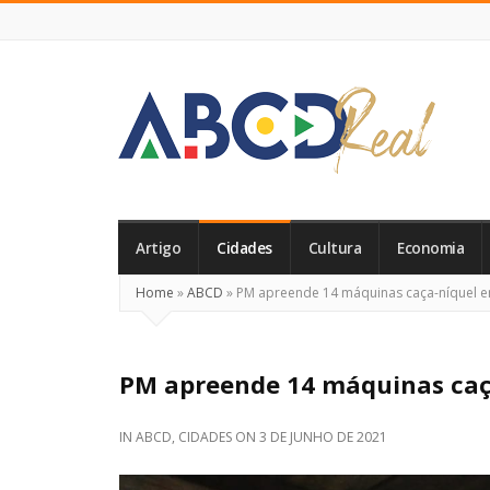
ABCD
Real
Artigo
Cidades
Cultura
Economia
Home
»
ABCD
»
PM apreende 14 máquinas caça-níquel e
PM apreende 14 máquinas caç
IN
ABCD
,
CIDADES
ON
3 DE JUNHO DE 2021