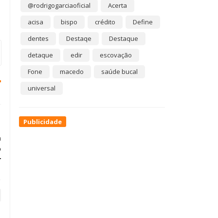
@rodrigogarciaoficial
Acerta
acisa
bispo
crédito
Define
dentes
Destaqe
Destaque
detaque
edir
escovação
Fone
macedo
saúde bucal
universal
Publicidade
m
o
r