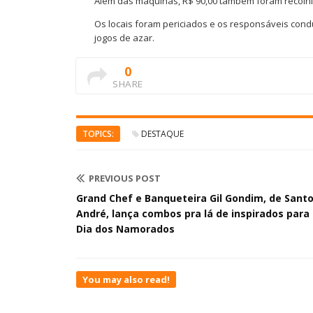
Além das máquinas, R$ 90,00 também foram recolh
Os locais foram periciados e os responsáveis condu
jogos de azar.
0
SHARE
TOPICS:
DESTAQUE
PREVIOUS POST
Grand Chef e Banqueteira Gil Gondim, de Sant
André, lança combos pra lá de inspirados para
Dia dos Namorados
You may also read!