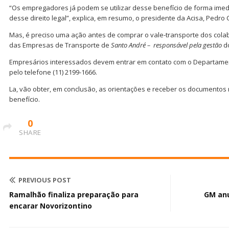
“Os empregadores já podem se utilizar desse benefício de forma imed
desse direito legal”, explica, em resumo, o presidente da Acisa, Pedro C
Mas, é preciso uma ação antes de comprar o vale-transporte dos col
das Empresas de Transporte de
Santo André – responsável pela gestão
d
Empresários interessados devem entrar em contato com o Departamen
pelo telefone (11) 2199-1666.
La, vão obter, em conclusão, as orientações e receber os documentos 
benefício.
0
SHARE
PREVIOUS POST
Ramalhão finaliza preparação para
GM anu
encarar Novorizontino