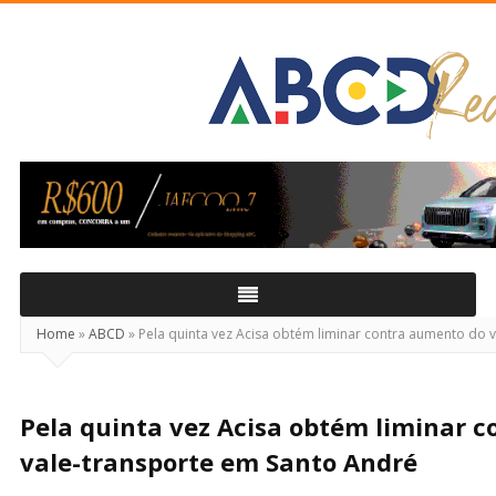
ABCD
Real
Home
»
ABCD
»
Pela quinta vez Acisa obtém liminar contra aumento do 
Pela quinta vez Acisa obtém liminar 
vale-transporte em Santo André