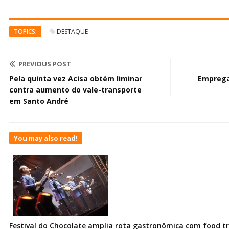
TOPICS:
DESTAQUE
PREVIOUS POST
Pela quinta vez Acisa obtém liminar
Emprega
contra aumento do vale-transporte
em Santo André
You may also read!
Festival do Chocolate amplia rota gastronômica com food t