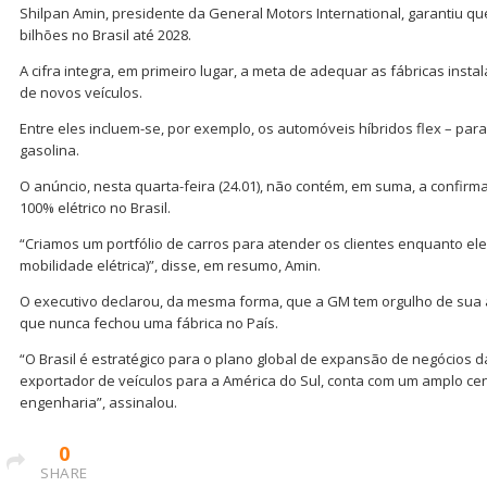
Shilpan Amin, presidente da General Motors International, garantiu que
bilhões no Brasil até 2028.
A cifra integra, em primeiro lugar, a meta de adequar as fábricas inst
de novos veículos.
Entre eles incluem-se, por exemplo, os automóveis híbridos flex – para
gasolina.
O anúncio, nesta quarta-feira (24.01), não contém, em suma, a confi
100% elétrico no Brasil.
“Criamos um portfólio de carros para atender os clientes enquanto el
mobilidade elétrica)”, disse, em resumo, Amin.
O executivo declarou, da mesma forma, que a GM tem orgulho de sua 
que nunca fechou uma fábrica no País.
“O Brasil é estratégico para o plano global de expansão de negócios 
exportador de veículos para a América do Sul, conta com um amplo c
engenharia”, assinalou.
0
SHARE