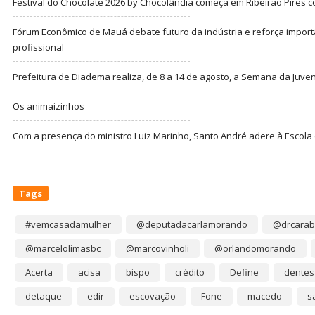
Festival do Chocolate 2026 by Chocolândia começa em Ribeirão Pires c
Fórum Econômico de Mauá debate futuro da indústria e reforça import
profissional
Prefeitura de Diadema realiza, de 8 a 14 de agosto, a Semana da Juve
Os animaizinhos
Com a presença do ministro Luiz Marinho, Santo André adere à Escola
Tags
#vemcasadamulher
@deputadacarlamorando
@drcarab
@marcelolimasbc
@marcovinholi
@orlandomorando
Acerta
acisa
bispo
crédito
Define
dentes
detaque
edir
escovação
Fone
macedo
s