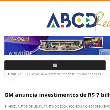
ABCD
Real
Home
»
ABCD
»
GM anuncia investimentos de R$ 7 bilhões no Brasil
GM anuncia investimentos de R$ 7 bilh
IN
ABCD
,
AUTOMOBILISMO
,
CANTO DO JOCA
,
ECONOMIA
ON
24 DE JANEIR