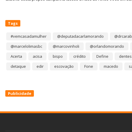
Tags
#vemcasadamulher
@deputadacarlamorando
@drcarab
@marcelolimasbc
@marcovinholi
@orlandomorando
Acerta
acisa
bispo
crédito
Define
dentes
detaque
edir
escovação
Fone
macedo
s
Publicidade