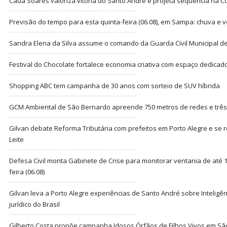
Cauã Soares valoriza vitória do Santo André e projeta sequência na C
Previsão do tempo para esta quinta-feira (06.08), em Sampa: chuva e 
Sandra Elena da Silva assume o comando da Guarda Civil Municipal de
Festival do Chocolate fortalece economia criativa com espaço dedicad
Shopping ABC tem campanha de 30 anos com sorteio de SUV híbrida
GCM Ambiental de São Bernardo apreende 750 metros de redes e três t
Gilvan debate Reforma Tributária com prefeitos em Porto Alegre e s
Leite
Defesa Civil monta Gabinete de Crise para monitorar ventania de até 1
feira (06.08)
Gilvan leva a Porto Alegre experiências de Santo André sobre Inteligênc
jurídico do Brasil
Gilberto Costa propõe campanha Idosos Órfãos de Filhos Vivos em Sã