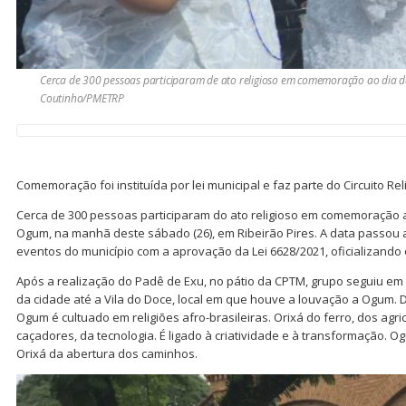
Cerca de 300 pessoas participaram de ato religioso em comemoração ao dia 
Coutinho/PMETRP
Comemoração foi instituída por lei municipal e faz parte do Circuito Rel
Cerca de 300 pessoas participaram do ato religioso em comemoração a
Ogum, na manhã deste sábado (26), em Ribeirão Pires. A data passou a 
eventos do município com a aprovação da Lei 6628/2021, oficializando o
Após a realização do Padê de Exu, no pátio da CPTM, grupo seguiu e
da cidade até a Vila do Doce, local em que houve a louvação a Ogum. 
Ogum é cultuado em religiões afro-brasileiras. Orixá do ferro, dos agri
caçadores, da tecnologia. É ligado à criatividade e à transformação. 
Orixá da abertura dos caminhos.