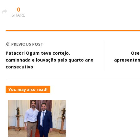
0
SHARE
PREVIOUS POST
Patacori Ogum teve cortejo,
Ose
caminhada e louvação pelo quarto ano
apresentam
consecutivo
You may also read!