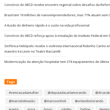
Consórcio do ABCD recebe encontro regional sobre desafios da Refor
Brasil tem 19 milhões de nanoempreendedores, mas 71% atuam sem CN
A ilusão do dinheiro rápido e o custo na vida profissional
Consórcio do ABCD reforça apoio à instalação do Instituto Federal em
Sinfônica Heliópolis recebe o violinista internacional Robinho Carmo 
maestro Ira Levin no Teatro Baccarelli
Modernização da atenção hospitalar tem 374 equipamentos de última
Tags
#vemcasadamulher
@deputadacarlamorando
@drcarab
@marcelolimasbc
@marcovinholi
@orlandomorando
Acerta
acisa
bispo
crédito
Define
dentes