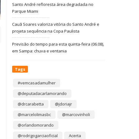
Santo André refloresta área degradada no
Parque Miami
Cauã Soares valoriza vitória do Santo André e
projeta sequência na Copa Paulista
Previsão do tempo para esta quinta-feira (06.08),
em Sampa: chuva e ventania
Tags
#vemcasadamulher
@deputadacarlamorando
@drcarabetta
@jdoriajr
@marcelolimasbc
@marcovinholi
@orlandomorando
@rodrigogarciaoficial
Acerta