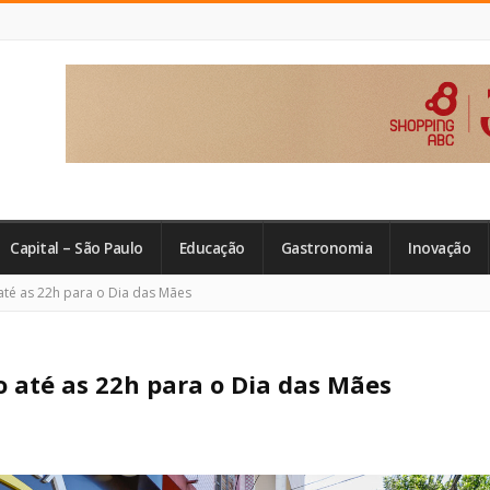
Capital – São Paulo
Educação
Gastronomia
Inovação
té as 22h para o Dia das Mães
 até as 22h para o Dia das Mães