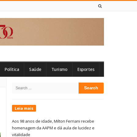
7 DE AGOSTO DE 2026
Política
Saúde
Turismo
Esportes
Site
Search
Sidebar
for:
Leia mais
Aos 98 anos de idade, Milton Ferriani recebe
homenagem da AAPM e dá aula de lucidez e
vitalidade