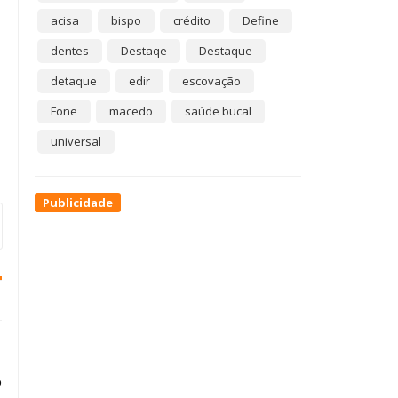
acisa
bispo
crédito
Define
dentes
Destaqe
Destaque
detaque
edir
escovação
Fone
macedo
saúde bucal
universal
Publicidade
o