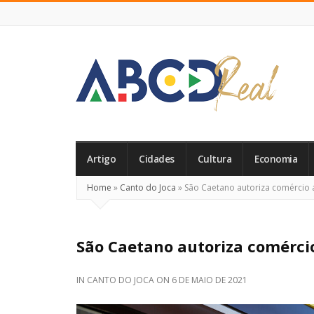
ABCD
Real
Artigo
Cidades
Cultura
Economia
Home
»
Canto do Joca
»
São Caetano autoriza comércio a
São Caetano autoriza comércio
IN
CANTO DO JOCA
ON
6 DE MAIO DE 2021