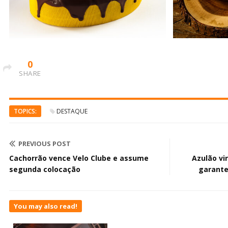
0
SHARE
TOPICS:
DESTAQUE
PREVIOUS POST
Cachorrão vence Velo Clube e assume
Azulão vi
segunda colocação
garante
You may also read!