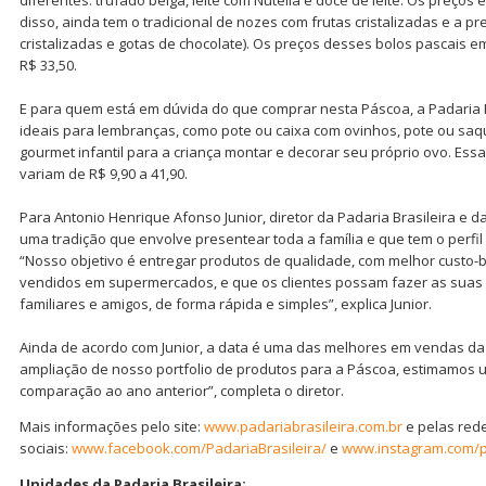
disso, ainda tem o tradicional de nozes com frutas cristalizadas e a p
cristalizadas e gotas de chocolate). Os preços desses bolos pascais e
R$ 33,50.
E para quem está em dúvida do que comprar nesta Páscoa, a Padaria B
ideais para lembranças, como pote ou caixa com ovinhos, pote ou saqu
gourmet infantil para a criança montar e decorar seu próprio ovo. Es
variam de R$ 9,90 a 41,90.
Para Antonio Henrique Afonso Junior, diretor da Padaria Brasileira e d
uma tradição que envolve presentear toda a família e que tem o perfi
“Nosso objetivo é entregar produtos de qualidade, com melhor custo-b
vendidos em supermercados, e que os clientes possam fazer as suas 
familiares e amigos, de forma rápida e simples”, explica Junior.
Ainda de acordo com Junior, a data é uma das melhores em vendas da 
ampliação de nosso portfolio de produtos para a Páscoa, estimamos
comparação ao ano anterior”, completa o diretor.
Mais informações pelo site:
www.padariabrasileira.com.br
e pelas red
sociais:
www.facebook.com/PadariaBrasileira/
e
www.instagram.com/p
Unidades da Padaria Brasileira: