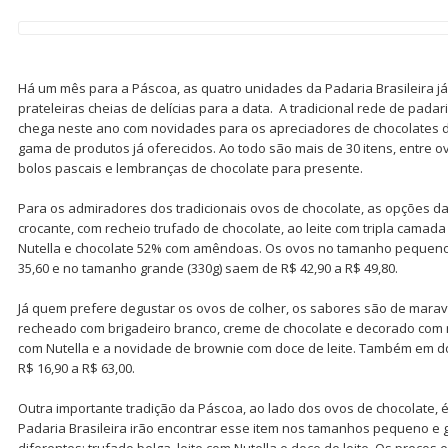
Há um mês para a Páscoa, as quatro unidades da Padaria Brasileira j
prateleiras cheias de delícias para a data. A tradicional rede de padar
chega neste ano com novidades para os apreciadores de chocolates d
gama de produtos já oferecidos. Ao todo são mais de 30 itens, entre o
bolos pascais e lembranças de chocolate para presente.
Para os admiradores dos tradicionais ovos de chocolate, as opções da P
crocante, com recheio trufado de chocolate, ao leite com tripla camad
Nutella e chocolate 52% com amêndoas. Os ovos no tamanho pequeno (
35,60 e no tamanho grande (330g) saem de R$ 42,90 a R$ 49,80.
Já quem prefere degustar os ovos de colher, os sabores são de maravil
recheado com brigadeiro branco, creme de chocolate e decorado com m
com Nutella e a novidade de brownie com doce de leite. Também em d
R$ 16,90 a R$ 63,00.
Outra importante tradição da Páscoa, ao lado dos ovos de chocolate, é
Padaria Brasileira irão encontrar esse item nos tamanhos pequeno e 
diferentes: trufado belga, leite com Nutella e doce de leite. Os preços 