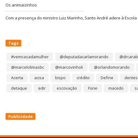
Os animaizinhos
Com a presença do ministro Luiz Marinho, Santo André adere à Escola
Tags
#vemcasadamulher
@deputadacarlamorando
@drcarab
@marcelolimasbc
@marcovinholi
@orlandomorando
Acerta
acisa
bispo
crédito
Define
dentes
detaque
edir
escovação
Fone
macedo
s
Publicidade