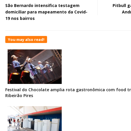
São Bernardo intensifica testagem
Pitbull 
domiciliar para mapeamento da Covid-
Andr
19 nos bairros
You may also read!
Festival do Chocolate amplia rota gastronômica com food t
Ribeirão Pires