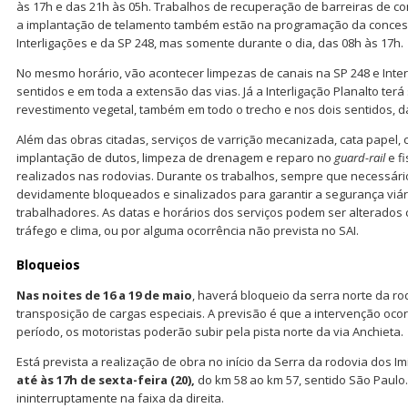
às 17h e das 21h às 05h. Trabalhos de recuperação de barreiras de co
a implantação de telamento também estão na programação da concess
Interligações e da SP 248, mas somente durante o dia, das 08h às 17h.
No mesmo horário, vão acontecer limpezas de canais na SP 248 e Inter
sentidos e em toda a extensão das vias. Já a Interligação Planalto ter
revestimento vegetal, também em todo o trecho e nos dois sentidos, d
Além das obras citadas, serviços de varrição mecanizada, cata papel, c
implantação de dutos, limpeza de drenagem e reparo no
guard-rail
e fi
realizados nas rodovias. Durante os trabalhos, sempre que necessári
devidamente bloqueados e sinalizados para garantir a segurança viár
trabalhadores. As datas e horários dos serviços podem ser alterados
tráfego e clima, ou por alguma ocorrência não prevista no SAI.
Bloqueios
Nas noites de 16 a 19 de maio
, haverá bloqueio da serra norte da ro
transposição de cargas especiais. A previsão é que a intervenção oco
período, os motoristas poderão subir pela pista norte da via Anchieta.
Está prevista a realização de obra no início da Serra da rodovia dos I
até às 17h de sexta-feira (20),
do km 58 ao km 57, sentido São Paulo.
ininterruptamente na faixa da direita.