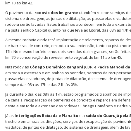
km 10 ao km 42.
O pavimento da
rodovia dos Imigrantes
também recebe serviços de
sistema de drenagem, as juntas de dilatação, as passarelas e viadutos
rodovia serão lavadas. Estes trabalhos acontecem em toda a extensão 
na pista sentido Capital quanto na que leva ao Litoral, das 08h às 17h 
A mesma rodovia ainda terá implantação de telamento, reparos de de
de barreiras de concreto, em toda a sua extensão, tanto na pista norte
17h. No mesmo horário e nos dois sentidos da Imigrantes, serão feita
km 70 e conservação de revestimento vegetal, do km 11 ao km 45.
Nas rodovias
Cônego Domênico Rangoni
(CDR) e
Padre Manoel da
em toda a extensão e em ambos os sentidos, serviços de recuperaçã
passarelas e viadutos, de juntas de dilatação, do sistema de drenage
sempre das 08h às 17h e das 21h às 05h.
Já durante o dia, das 08h às 17h, estão programados trabalhos de imp
de canais, recuperação de barreiras de concreto e reparos em defensa
oeste e em toda a extensão das rodovias Cônego Domênico e Padre 
Já as
Interligações Baixada e Planalto
e a
saída do Guarujá pela 
trecho e em ambas as direções, serviços de recuperação de pavimen
viadutos, de juntas de dilatação, do sistema de drenagem, além de l