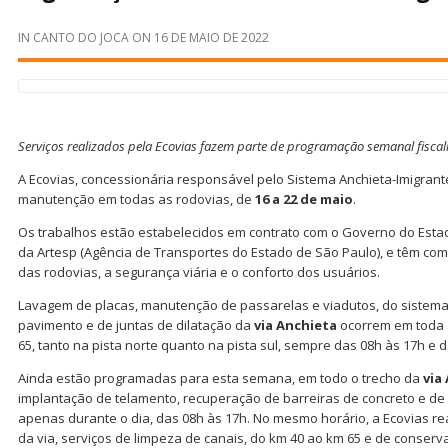
IN
CANTO DO JOCA
ON
16 DE MAIO DE 2022
Serviços realizados pela Ecovias fazem parte de programação semanal fiscal
A Ecovias, concessionária responsável pelo Sistema Anchieta-Imigrant
manutenção em todas as rodovias, de
16 a 22 de maio
.
Os trabalhos estão estabelecidos em contrato com o Governo do Estad
da Artesp (Agência de Transportes do Estado de São Paulo), e têm com
das rodovias, a segurança viária e o conforto dos usuários.
Lavagem de placas, manutenção de passarelas e viadutos, do sistem
pavimento e de juntas de dilatação da
via Anchieta
ocorrem em toda 
65, tanto na pista norte quanto na pista sul, sempre das 08h às 17h e 
Ainda estão programadas para esta semana, em todo o trecho da
via
implantação de telamento, recuperação de barreiras de concreto e de
apenas durante o dia, das 08h às 17h. No mesmo horário, a Ecovias re
da via, serviços de limpeza de canais, do km 40 ao km 65 e de conserv