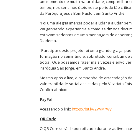
um momento de muita naturalidade, compartilhar u
tempo, nos sentimos úteis neste período tão crítico
da Paróquia Jesus Bom Pastor, em Santo André.
“Foi uma alegria imensa poder ajudar a ajudar be
vai ganhando experiência e como se diz nos docu
estavam sedentos de uma mensagem de esperança”,
Diadema.
“Participar deste projeto foi uma grande graça: p
formação no seminário e, sobretudo, contribuir de
Social. Que possamos fazer mais vezes e envolver 
Paróquia São Jorge, em Santo André.
Mesmo após a live, a campanha de arrecadação de 
vulnerabilidade social assistidas pelo Vicariato E
Confira abaixo:
PayPal
Acessando o link:
https://bit.ly/2VVMrWy
QR Code
O QR Core será disponibilizado durante as lives na