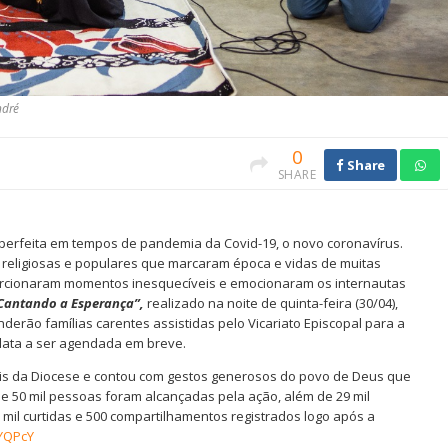
ndré
0
Share
SHARE
erfeita em tempos de pandemia da Covid-19, o novo coronavírus.
 religiosas e populares que marcaram época e vidas de muitas
rcionaram momentos inesquecíveis e emocionaram os internautas
“Cantando a Esperança”,
realizado na noite de quinta-feira (30/04),
erão famílias carentes assistidas pelo Vicariato Episcopal para a
data a ser agendada em breve.
ais da Diocese e contou com gestos generosos do povo de Deus que
 de 50 mil pessoas foram alcançadas pela ação, além de 29 mil
2 mil curtidas e 500 compartilhamentos registrados logo após a
bYQPcY