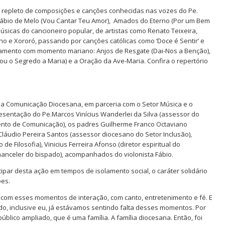
t repleto de composições e canções conhecidas nas vozes do Pe.
. Fábio de Melo (Vou Cantar Teu Amor), Amados do Eterno (Por um Bem
músicas do cancioneiro popular, de artistas como Renato Teixeira,
nho e Xororó, passando por canções católicas como ‘Doce é Sentir’ e
erramento com momento mariano: Anjos de Resgate (Dai-Nos a Benção),
u o Segredo a Maria) e a Oração da Ave-Maria. Confira o repertório
l da Comunicação Diocesana, em parceria com o Setor Música e o
resentação do Pe.Marcos Vinícius Wanderlei da Silva (assessor do
mento de Comunicação), os padres Guilherme Franco Octaviano
Cláudio Pereira Santos (assessor diocesano do Setor Inclusão),
 Filosofia), Vinicius Ferreira Afonso (diretor espiritual do
chanceler do bispado), acompanhados do violonista Fábio.
par desta ação em tempos de isolamento social, o caráter solidário
ões.
 com esses momentos de interação, com canto, entretenimento e fé. E
o, inclusive eu, já estávamos sentindo falta desses momentos. Por
público ampliado, que é uma família. A família diocesana. Então, foi