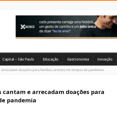
Capital – São Paulo
Educação
Gastronomia
Inovação
 e arrecadam doações para famílias carentes em tempos de pandemia
es cantam e arrecadam doações para
 de pandemia