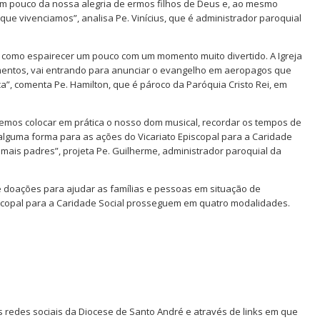
m pouco da nossa alegria de ermos filhos de Deus e, ao mesmo
 que vivenciamos”, analisa Pe. Vinícius, que é administrador paroquial
m como espairecer um pouco com um momento muito divertido. A Igreja
mentos, vai entrando para anunciar o evangelho em aeropagos que
 comenta Pe. Hamilton, que é pároco da Paróquia Cristo Rei, em
udemos colocar em prática o nosso dom musical, recordar os tempos de
 alguma forma para as ações do Vicariato Episcopal para a Caridade
mais padres”, projeta Pe. Guilherme, administrador paroquial da
doações para ajudar as famílias e pessoas em situação de
piscopal para a Caridade Social prosseguem em quatro modalidades.
s redes sociais da Diocese de Santo André e através de links em que