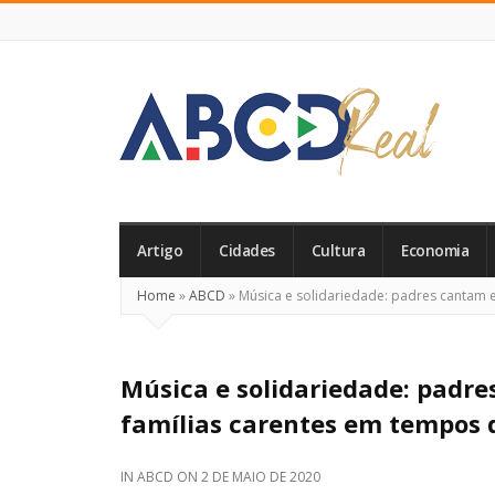
ABCD
Real
Artigo
Cidades
Cultura
Economia
Home
»
ABCD
»
Música e solidariedade: padres cantam
Música e solidariedade: padr
famílias carentes em tempos
IN
ABCD
ON
2 DE MAIO DE 2020