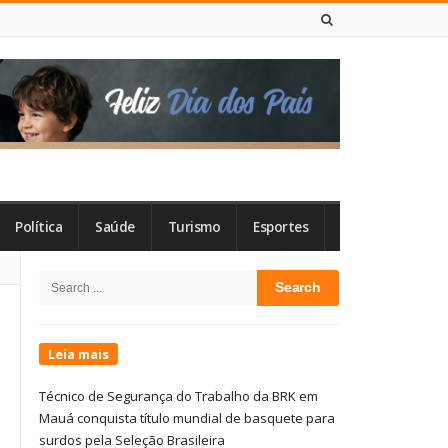
7 DE AGOSTO DE 2026
Política
Saúde
Turismo
Esportes
Site
Search
Sidebar
for:
Leia mais
Técnico de Segurança do Trabalho da BRK em
Mauá conquista título mundial de basquete para
surdos pela Seleção Brasileira