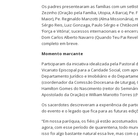
Os padres presentearam as famílias com um setlis
Zezinho (Oração pela Família, Utopia, A Barca), Pe
Maior), Pe. Reginaldo Manzotti (Alma Missionária), 
Sérgio Reis, Luiz Gonzaga, Paulo Sérgio e Chitãozi
‘Força e Vitória’, sucessos internacionais e o enc
Dom Carlos Alberto Navarro (Quando Teu Pai Revelo
completo em breve.
Momento marcante
Participaram da iniciativa idealizada pela Pastora
Vicariato Episcopal para a Caridade Social, com ap
Departamento Jurídico e Imobiliário e do Departa
(coordenador da Comissão Diocesana de Liturgia), 
Hamilton Gomes do Nascimento (reitor do Seminário de
Apostolado da Oração) e William Mariotto Torres (
Os sacerdotes descreveram a experiência de partici
do evento e o legado que fica para as futuras ediç
“Em nossa paróquia, os fiéis já estão acostumados
agora, com esse período de quarentena, todo mund
isso foi algo bastante natural essa live, mas com o 