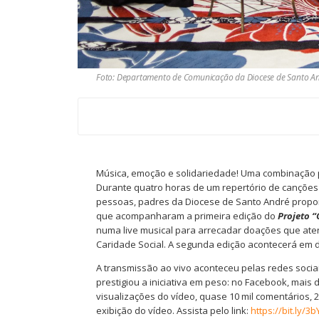
Foto: Departamento de Comunicação da Diocese de Santo A
Música, emoção e solidariedade! Uma combinação p
Durante quatro horas de um repertório de canções
pessoas, padres da Diocese de Santo André propo
que acompanharam a primeira edição do
Projeto 
numa live musical para arrecadar doações que atend
Caridade Social. A segunda edição acontecerá em 
A transmissão ao vivo aconteceu pelas redes soci
prestigiou a iniciativa em peso: no Facebook, mais
visualizações do vídeo, quase 10 mil comentários, 
exibição do vídeo. Assista pelo link:
https://bit.ly/3