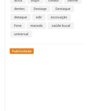
acisa
bispo
crédito
Define
dentes
Destaqe
Destaque
detaque
edir
escovação
Fone
macedo
saúde bucal
universal
Publicidade