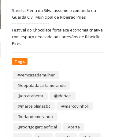
Sandra Elena da Silva assume o comando da
Guarda Civil Municipal de Ribeirão Pires
Festival do Chocolate fortalece economia criativa
com espaço dedicado aos artesãos de Ribeirão
Pires
Tags
#vemcasadamulher
@deputadacarlamorando
@drcarabetta
@jdoriajr
@marcelolimasbc
@marcovinholi
@orlandomorando
@rodrigogarciaoficial
Acerta