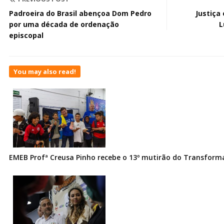
Padroeira do Brasil abençoa Dom Pedro
Justiça
por uma década de ordenação
L
episcopal
You may also read!
EMEB Profª Creusa Pinho recebe o 13º mutirão do Transfor