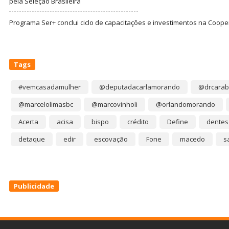
pela Seleção Brasileira
Programa Ser+ conclui ciclo de capacitações e investimentos na Coope
Tags
#vemcasadamulher
@deputadacarlamorando
@drcarab
@marcelolimasbc
@marcovinholi
@orlandomorando
Acerta
acisa
bispo
crédito
Define
dentes
detaque
edir
escovação
Fone
macedo
s
Publicidade